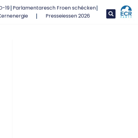
D-19
Parlamentaresch Froen schécken
Kernenergie
Presseiessen 2026