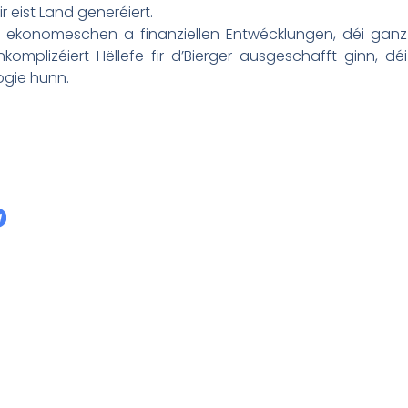
 eist Land generéiert.
 ekonomeschen a finanziellen Entwécklungen, déi ganz
omplizéiert Hëllefe fir d’Bierger ausgeschafft ginn, déi
logie hunn.