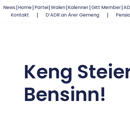
News
Home
Partei
Walen
Kalenner
Gitt Member
AD
Kontakt
D’ADR an Ärer Gemeng
Pensi
Keng Steie
Bensinn!