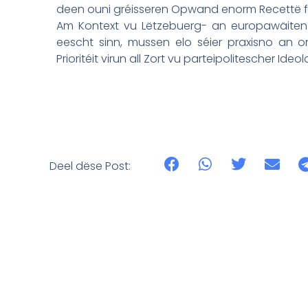
deen ouni gréisseren Opwand enorm Recettë fir
Am Kontext vu Lëtzebuerg- an europawäiten
eescht sinn, mussen elo séier praxisno an onk
Prioritéit virun all Zort vu parteipolitescher Ideo
Deel dëse Post: