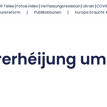
R Tëlee
Foto&Video
Verfassungsrevisioun
Ukrain
COVI
ounsreform
Publikatiounen
Europa braucht 
rerhéijung um