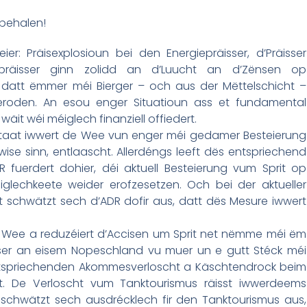
ibehalen!
er: Präisexplosioun bei den Energiepräisser, d’Präisser
präisser ginn zolidd an d’Luucht an d’Zënsen op
, datt ëmmer méi Bierger – och aus der Mëttelschicht –
 geroden. An esou enger Situatioun ass et fundamental
it wéi méiglech finanziell offiedert.
Staat iwwert de Wee vun enger méi gedamer Besteierung
wise sinn, entlaascht. Allerdéngs leeft dës entspriechend
erdert dohier, déi aktuell Besteierung vum Sprit op
lechkeete weider erofzesetzen. Och bei der aktueller
 schwätzt sech d’ADR dofir aus, datt dës Mesure iwwert
 Wee a reduzéiert d’Accisen um Sprit net nëmme méi ëm
isser an eisem Nopeschland vu muer un e gutt Stéck méi
 entspriechenden Akommesverloscht a Käschtendrock beim
t. De Verloscht vum Tanktourismus räisst iwwerdeems
R schwätzt sech ausdrécklech fir den Tanktourismus aus,