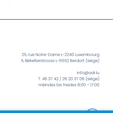
25, rue Notre-Dame L-2240 Luxembourg
11, Biirkelterstrooss L-6552 Berdorf (siège)
info@adr.lu
T: 46 37 42 / 26 20 37 06 (siège)
méindes bis freides 8:00 – 17:00