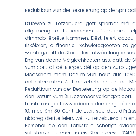
Reduktioun vun der Besteierung op de Sprit bä
D’Liewen zu Lëtzebuerg gëtt spierbar méi dei
allgemeng a besonnesch d’Liewensmëttel
d’Immobiliëprête klammen. Dëst féiert dozou
riskéieren, a finanziell Schwieregkeeten ze
wichteg, datt de Staat dës Entwécklungen sou wä
Eng vun deene Méiglechkeeten ass, datt de 
vum Sprit all déi Bierger, déi op den Auto uge
Moossnam mam Datum vun haut aus. D’ADR fu
onbestëmmten Zäit bäizebehalen an no Méig
Reduktioun vun der Besteierung op de Mazout
den Datum vum 31. Dezember verlängert gëtt.
Frankräich geet iwwerdeems den ëmgekéierte
10, mee ëm 30 Cent de Liter, sou datt d’Prä
niddreg dierfte leien, wéi zu Lëtzebuerg. En
Personal op den Tankstelle schéngt eviden
substanziell Lächer an eis Staatskeess. D’AD