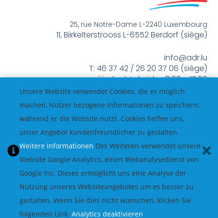
25, rue Notre-Dame L-2240 Luxembourg
11, Biirkelterstrooss L-6552 Berdorf (siège)
info@adr.lu
T: 46 37 42 / 26 20 37 06 (siège)
méindes bis freides 8:00 – 17:00
Unsere Website verwendet Cookies, die es möglich
machen, Nutzer bezogene Informationen zu speichern,
während er die Website nutzt. Cookies helfen uns,
unser Angebot kundenfreundlicher zu gestalten.
Weitere Informationen
Des Weiteren verwendet unsere
Website Google Analytics, einen Webanalysedienst von
Google Inc. Dieses ermöglicht uns eine Analyse der
Nutzung unseres Websiteangebotes um es besser zu
gestalten. Wenn Sie dies nicht wünschen, klicken Sie
folgenden Link.
Analytics deaktivieren
.
© All Rights Reserved.