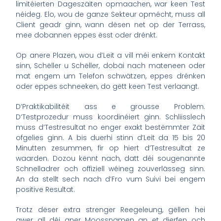
limitéierten Dageszäiten opmaachen, war keen Test
néideg. Elo, wou de ganze Sekteur opmécht, muss all
Client geadr ginn, wann dësen net op der Terrass,
mee dobannen eppes ësst oder drénkt.
Op anere Plazen, wou d’Leit a vill méi enkem Kontakt
sinn, Schëller u Schëller, dobäi nach mateneen oder
mat engem um Telefon schwätzen, eppes drénken
oder eppes schneeken, do gëtt keen Test verlaangt.
D’Praktikabilitéit ass e grousse Problem.
D‘Testprozedur muss koordinéiert ginn. Schliisslech
muss d‘Testresultat no enger exakt bestëmmter Zäit
ofgelies ginn. A bis duerhi stinn d’Leit da 15 bis 20
Minutten zesummen, fir op hiert d’Testresultat ze
waarden. Dozou kënnt nach, datt déi sougenannte
Schnelladrer och offiziell wéineg zouverlässeg sinn.
An da stellt sech nach d’Fro vum Suivi bei engem
positive Resultat.
Trotz dëser extra strenger Reegeleung, gëllen hei
awer all déi aner Moossnamen an et dierfen och