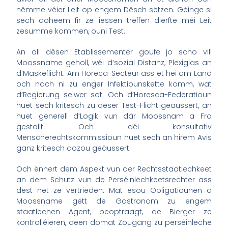
nëmme véier Leit op engem Dësch sëtzen. Géinge si
sech doheem fir ze iessen treffen dierfte méi Leit
zesumme kommen, ouni Test.
An all dësen Etablissementer goufe jo scho vill
Moossname geholl, wéi d‘sozial Distanz, Plexiglas an
d‘Maskeflicht. Am Horeca-Secteur ass et hei am Land
och nach ni zu enger Infektiounskette komm, wat
d’Regierung selwer sot. Och d’Horesca-Federatioun
huet sech kritesch zu dëser Test-Flicht geäussert, an
huet generell d‘Logik vun där Moossnam a Fro
gestallt. Och déi konsultativ
Mënscherechtskommissioun huet sech an hirem Avis
ganz kritesch dozou geäussert.
Och ënnert dem Aspekt vun der Rechtsstaatlechkeet
an dem Schutz vun de Perséinlechkeetsrechter ass
dëst net ze vertrieden. Mat esou Obligatiounen a
Moossname gëtt de Gastronom zu engem
staatlechen Agent, beoptraagt, de Bierger ze
kontrolléieren, deen domat Zougang zu perséinleche