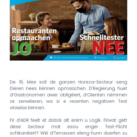
De 16. Mee soll de ganzen Horeca-Secteur seng
Dieren nees kënnen opmaachen. D’Regierung huet
d’Gastronomen awer obligéiert, d’Clienten nëmmen
ze zerwéieren, wa si e rezenten negativen Test
virweise kënnen.
Fir d‘ADR feelt et dobäi alt erëm u Logik. Firwat gëtt
dëse Secteur mat esou enger Test-Flicht
schikanéiert? Wéi d’Terrassen eleng hunn duerfen zu