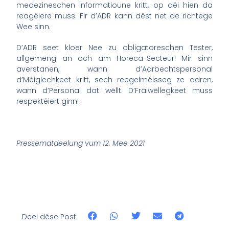
medezineschen Informatioune kritt, op déi hien da
reagéiere muss. Fir d’ADR kann dëst net de richtege
Wee sinn.
D’ADR seet kloer Nee zu obligatoreschen Tester,
allgemeng an och am Horeca-Secteur! Mir sinn
averstanen, wann d’Aarbechtspersonal
d’Méiglechkeet kritt, sech reegelméisseg ze adren,
wann d’Personal dat wëllt. D’Fräiwëllegkeet muss
respektéiert ginn!
Pressematdeelung vum 12. Mee 2021
Deel dëse Post: