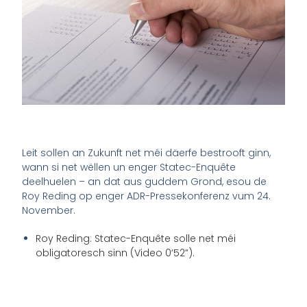
Leit sollen an Zukunft net méi däerfe bestrooft ginn,
wann si net wëllen un enger Statec-Enquête
deelhuelen – an dat aus guddem Grond, esou de
Roy Reding op enger ADR-Pressekonferenz vum 24.
November.
Roy Reding: Statec-Enquête solle net méi
obligatoresch sinn (Video 0’52”).