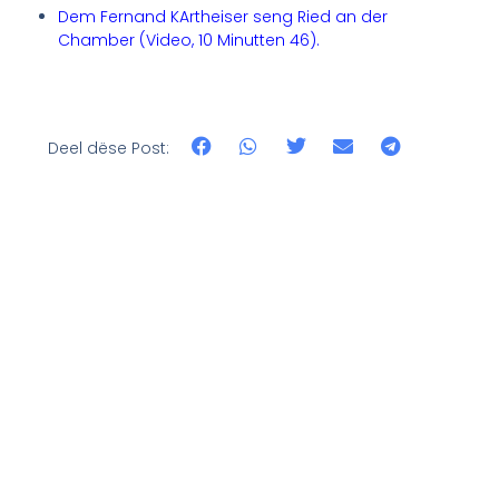
Dem Fernand KArtheiser seng Ried an der
Chamber (Video, 10 Minutten 46)
.
Deel dëse Post: