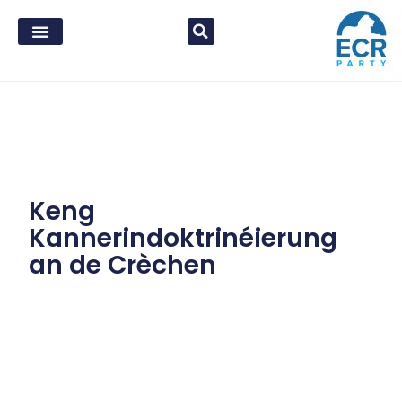
Keng
Kannerindoktrinéierung
an de Crèchen