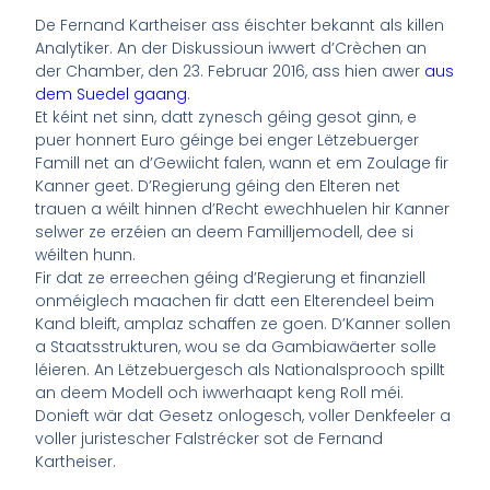
De Fernand Kartheiser ass éischter bekannt als killen
Analytiker. An der Diskussioun iwwert d’Crèchen an
der Chamber, den 23. Februar 2016, ass hien awer
aus
dem Suedel gaang
.
Et kéint net sinn, datt zynesch géing gesot ginn, e
puer honnert Euro géinge bei enger Lëtzebuerger
Famill net an d’Gewiicht falen, wann et em Zoulage fir
Kanner geet. D’Regierung géing den Elteren net
trauen a wéilt hinnen d’Recht ewechhuelen hir Kanner
selwer ze erzéien an deem Familljemodell, dee si
wéilten hunn.
Fir dat ze erreechen géing d’Regierung et finanziell
onméiglech maachen fir datt een Elterendeel beim
Kand bleift, amplaz schaffen ze goen. D’Kanner sollen
a Staatsstrukturen, wou se da Gambiawäerter solle
léieren. An Lëtzebuergesch als Nationalsprooch spillt
an deem Modell och iwwerhaapt keng Roll méi.
Donieft wär dat Gesetz onlogesch, voller Denkfeeler a
voller juristescher Falstrécker sot de Fernand
Kartheiser.