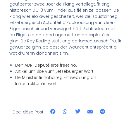
gouf zënter zwee Joer de Plang verfollegt, fir eng
historesch DC-3 vum Findel aus fléien ze loossen. De
Plang wier elo awer gescheitert, well déi zoustänneg
lëtzebuergesch Autoritéit d’Zouloossung vun deem
Fliger anscheinend verweigert hätt. Schliisslech soll
de Fliger elo an Irland ugemellt an do exploitéiert
ginn. De Roy Reding stellt eng parlamentaresch Fro, fir
gewuer ze ginn, ob dëst der Wourecht entsprécht a
wat d’Grënn dohannert sinn.
Den ADR-Deputéierte freet no.
Artikel um Site vum Lëtzebuerger Wort.
De Minister fir nohalteg Entwécklung an
Infrastruktur äntwert.
Deel dëse Post: