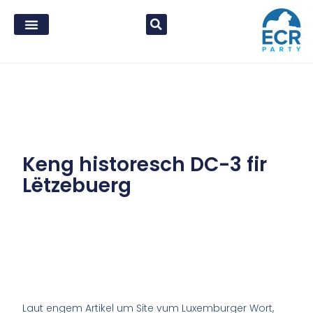
Keng historesch DC-3 fir
Lëtzebuerg
Laut engem Artikel um Site vum Luxemburger Wort,