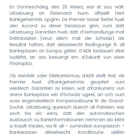
En Donneschdeg, den 20 Mäerz, war et sou wäit:
Lëtzebuerg an Éisterräich hunn offiziellt hiert
Bankgeheimnis opginn. De Premier Xavier Bettel huet
den Accord zu dëser Decisioun ginn, ouni datt
Lëtzebuerg Garantien huet, datt d’Verhandlunge mat
Drëttstaaten (virun allem mat der Schwäiz) als
Resultat hätten, datt déiselwecht Bedingunge fir all
Bankeplazen an Europa gëllen. D’ADR bedauert dëst
zudéifst, an ass besuergt ëm d’Zukunft vun eiser
Finanzplaz.
Ob Naivitéit oder Dilettantismus, d’ADR stellt fest: de
Premier huet d’Bankgeheimnis geopfert ouni
wierklech Garantien ze kréien, wat d’Konkurrenz vun
anere Bankeplaze wéi d’Schwäiz ugeet, an och ouni
soss iergendwellech Kompensatioune fir de Grand-
Duché. Lëtzebuerg, queesch duerch all Parteien, war
sech bis elo eens, datt den automateschen
Austausch vu Bankinformatiounen nëmmen da kéint
a Kraaft trieden, wa fir all – zumindest europäesch –
Bankeplazen déiselwecht Konditioune géifen