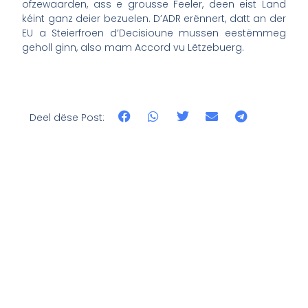
ofzewaarden, ass e grousse Feeler, deen eist Land
kéint ganz deier bezuelen. D’ADR erënnert, datt an der
EU a Steierfroen d’Decisioune mussen eestëmmeg
geholl ginn, also mam Accord vu Lëtzebuerg.
Deel dëse Post: