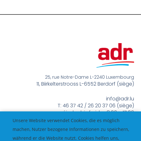
25, rue Notre-Dame L-2240 Luxembourg
11, Biirkelterstrooss L-6552 Berdorf (siège)
info@adr.lu
T: 46 37 42 / 26 20 37 06 (siège)
méindes bis freides 8:00 – 17:00
Unsere Website verwendet Cookies, die es möglich
machen, Nutzer bezogene Informationen zu speichern,
während er die Website nutzt. Cookies helfen uns,