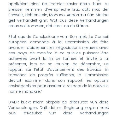
applizéiert ginn. De Premier Xavier Bettel huet zu
Bréissel nëmmen d’Versprieche krut, datt mat der
Schwäiz, Lichtenstein, Monaco, Andorra a San Marino
géif verhandelt ginn. Wat aus dëse Verhandlungen
eraus soll kommen, dat steet an de Stären.
Zitat aus de Conclusioune vum Sommet: „Le Conseil
européen demande à la Commission de faire
avancer rapidement les négociations menées avec
ces pays, de manière à ce qu’elles puissent être
achevées avant la fin de l’année, et l’invite à lui
présenter, lors de sa réunion de décembre, un
rapport sur l’état d’avancement des travaux. En
l’absence de progrès suffisants, la Commission
devrait examiner dans son rapport les options
envisageables pour assurer le respect de la nouvelle
norme mondiale.“
D’ADR kuckt mam Skepsis op d’Resultat vun dëse
Verhandlungen. Datt déi nei Regierung noginn huet,
ouni d’Resultat vun dëse Verhandlungen