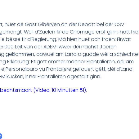
rt, huet de Gast Gibéryen an der Debatt bei der CSV-
gemengt. Well d’Zuelen fir de Chômage erof ginn, hatt hie
r e bësse fir d’Regierung. Mä hien huet och froen: Firwat
, 5.000 Leit vun der ADEM iwwer déi nächst Joeren
ang geklommen, obwuel am Land a gudde wéi a schlechte
ng Erklärung: Et gëtt ëmmer manner Frontalieren, déi am
 Personalbüro vu Frontaliere gefouert gëtt, déi d’Land
EM kucken, ir nei Frontalieren agestallt ginn.
echtsmaart (Video, 10 Minutten 51).