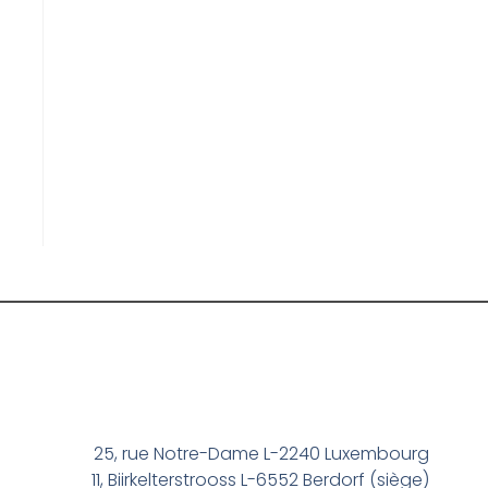
25, rue Notre-Dame L-2240 Luxembourg
11, Biirkelterstrooss L-6552 Berdorf (siège)