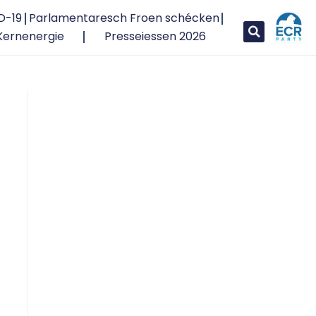
D-19
Parlamentaresch Froen schécken
Kernenergie
Presseiessen 2026