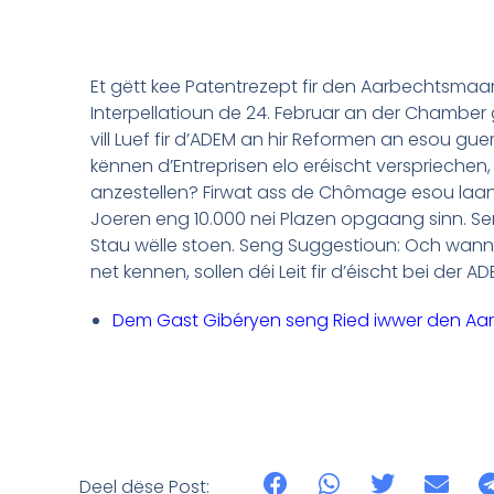
Et gëtt kee Patentrezept fir den Aarbechtsmaa
Interpellatioun de 24. Februar an der Chamber 
vill Luef fir d’ADEM an hir Reformen an esou gue
kënnen d’Entreprisen elo eréischt verspriechen
anzestellen? Firwat ass de Chômage esou la
Joeren eng 10.000 nei Plazen opgaang sinn. Se
Stau wëlle stoen. Seng Suggestioun: Och wann e
net kennen, sollen déi Leit fir d’éischt bei der AD
Dem Gast Gibéryen seng Ried iwwer den Aarb
Deel dëse Post: