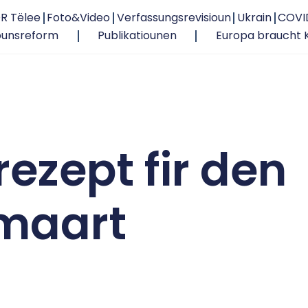
R Tëlee
Foto&Video
Verfassungsrevisioun
Ukrain
COVI
ounsreform
Publikatiounen
Europa braucht 
ezept fir den
maart