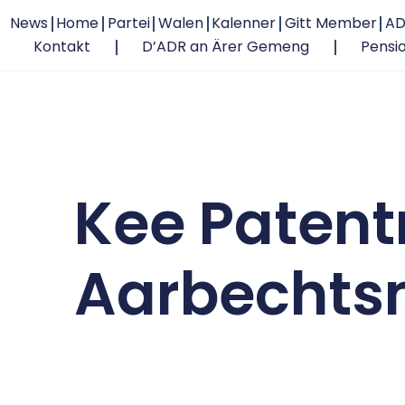
News
Home
Partei
Walen
Kalenner
Gitt Member
AD
Kontakt
D’ADR an Ärer Gemeng
Pensi
Kee Patentr
Aarbechts