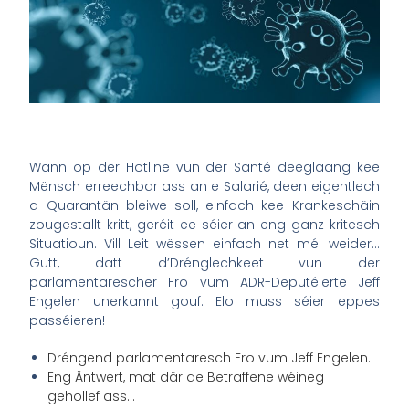
Wann op der Hotline vun der Santé deeglaang kee
Mënsch erreechbar ass an e Salarié, deen eigentlech
a Quarantän bleiwe soll, einfach kee Krankeschäin
zougestallt kritt, geréit ee séier an eng ganz kritesch
Situatioun. Vill Leit wëssen einfach net méi weider…
Gutt, datt d’Drénglechkeet vun der
parlamentarescher Fro vum ADR-Deputéierte Jeff
Engelen unerkannt gouf. Elo muss séier eppes
passéieren!
Dréngend parlamentaresch Fro vum Jeff Engelen.
Eng Äntwert, mat där de Betraffene wéineg
gehollef ass…