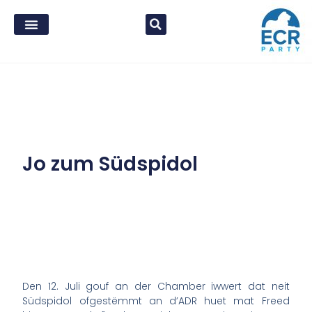
Jo zum Südspidol
Den 12. Juli gouf an der Chamber iwwert dat neit
Südspidol ofgestëmmt an d’ADR huet mat Freed