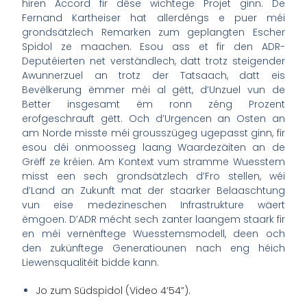
hiren Accord fir dëse wichtege Projet ginn. De
Fernand Kartheiser hat allerdéngs e puer méi
grondsätzlech Remarken zum geplangten Escher
Spidol ze maachen. Esou ass et fir den ADR-
Deputéierten net verständlech, datt trotz steigender
Awunnerzuel an trotz der Tatsaach, datt eis
Bevëlkerung ëmmer méi al gëtt, d’Unzuel vun de
Better insgesamt ëm ronn zéng Prozent
erofgeschrauft gëtt. Och d’Urgencen an Osten an
am Norde misste méi grousszügeg ugepasst ginn, fir
esou déi onmoosseg laang Waardezäiten an de
Grëff ze kréien. Am Kontext vum stramme Wuesstem
misst een sech grondsätzlech d’Fro stellen, wéi
d’Land an Zukunft mat der staarker Belaaschtung
vun eise medezineschen Infrastrukture wäert
ëmgoen. D’ADR mécht sech zanter laangem staark fir
en méi vernënftege Wuesstemsmodell, deen och
den zukünftege Generatiounen nach eng héich
Liewensqualitéit bidde kann.
Jo zum Südspidol (Video 4’54”).