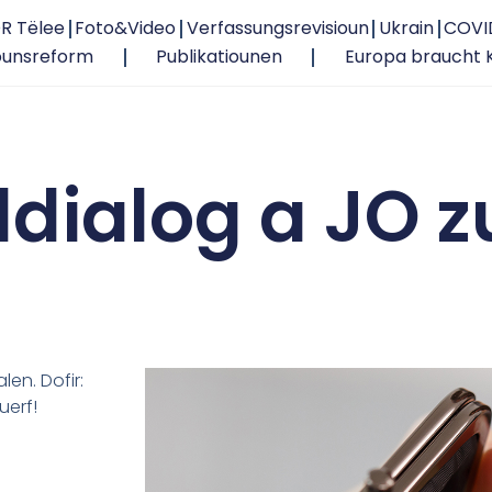
R Tëlee
Foto&Video
Verfassungsrevisioun
Ukrain
COVI
ounsreform
Publikatiounen
Europa braucht 
ldialog a JO 
len. Dofir:
erf!