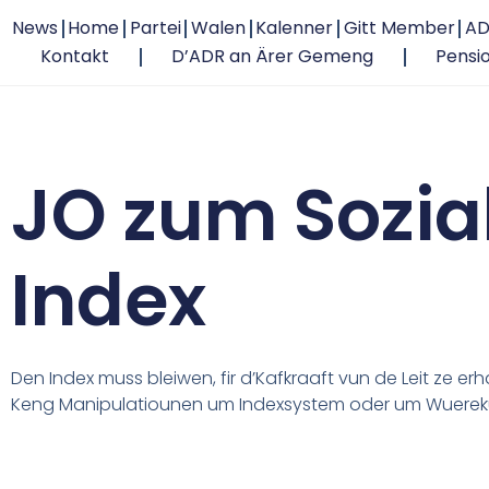
News
Home
Partei
Walen
Kalenner
Gitt Member
AD
Kontakt
D’ADR an Ärer Gemeng
Pensi
JO zum Sozia
Index
Den Index muss bleiwen, fir d’Kafkraaft
vun de Leit ze erha
Keng
Manipulatiounen um Indexsystem oder
um Wuereku