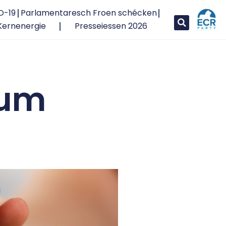
D-19
Parlamentaresch Froen schécken
Kernenergie
Presseiessen 2026
zum