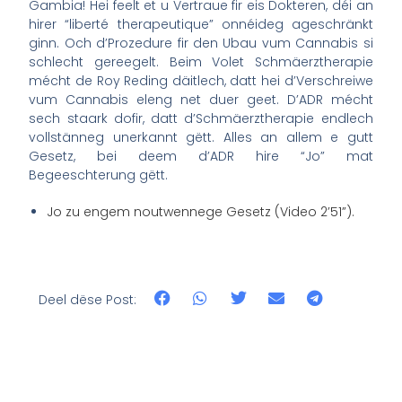
Gambia! Hei feelt et u Vertraue fir eis Dokteren, déi an
hirer “liberté therapeutique” onnéideg ageschränkt
ginn. Och d’Prozedure fir den Ubau vum Cannabis si
schlecht gereegelt. Beim Volet Schmäerztherapie
mécht de Roy Reding däitlech, datt hei d’Verschreiwe
vum Cannabis eleng net duer geet. D’ADR mécht
sech staark dofir, datt d’Schmäerztherapie endlech
vollstänneg unerkannt gëtt. Alles an allem e gutt
Gesetz, bei deem d’ADR hire “Jo” mat
Begeeschterung gëtt.
Jo zu engem noutwennege Gesetz (Video 2’51”).
Deel dëse Post: