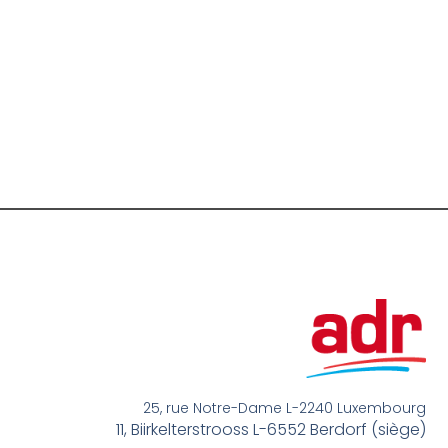
25, rue Notre-Dame L-2240 Luxembourg
11, Biirkelterstrooss L-6552 Berdorf (siège)