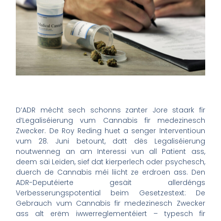
D’ADR mécht sech schonns zanter Jore staark fir
d’Legaliséierung vum Cannabis fir medezinesch
Zwecker. De Roy Reding huet a senger Interventioun
vum 28. Juni betount, datt dës Legaliséierung
noutwenneg an am Interessi vun all Patient ass,
deem säi Leiden, sief dat kierperlech oder psychesch,
duerch de Cannabis méi liicht ze erdroen ass. Den
ADR-Deputéierte gesäit allerdéngs
Verbesserungspotential beim Gesetzestext: De
Gebrauch vum Cannabis fir medezinesch Zwecker
ass alt erëm iwwerreglementéiert – typesch fir