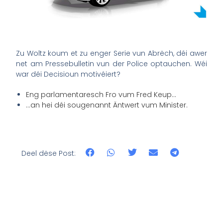
Zu Woltz koum et zu enger Serie vun Abrëch, déi awer
net am Pressebulletin vun der Police optauchen. Wéi
war déi Decisioun motivéiert?
Eng parlamentaresch Fro vum Fred Keup…
…an hei déi sougenannt Äntwert vum Minister.
Deel dëse Post: