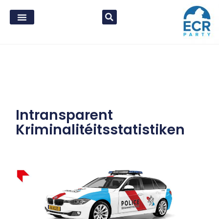
Intransparent
Kriminalitéitsstatistiken