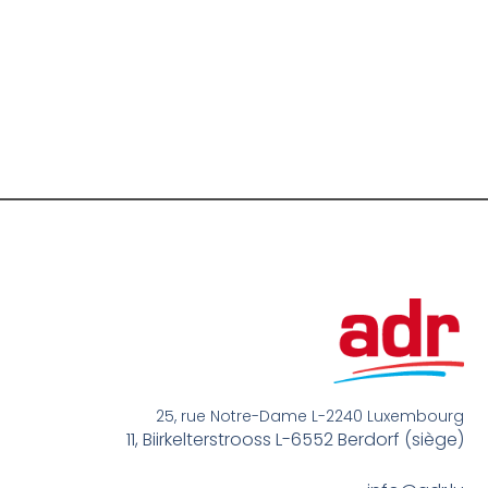
25, rue Notre-Dame L-2240 Luxembourg
11, Biirkelterstrooss L-6552 Berdorf (siège)