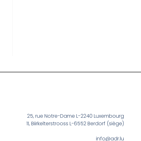
25, rue Notre-Dame L-2240 Luxembourg
11, Biirkelterstrooss L-6552 Berdorf (siège)
info@adr.lu