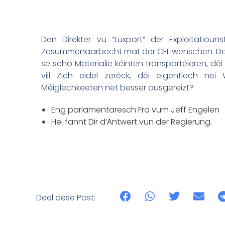
Den Direkter vu “Luxport” der Exploitatiou
Zesummenaarbecht mat der CFL wënschen. Den H
se scho Materialie kéinten transportéieren, d
vill Zich eidel zeréck, déi eigentlech nei
Méiglechkeeten net besser ausgereizt?
Eng parlamentaresch Fro vum Jeff Engelen
Hei fannt Dir d’Äntwert vun der Regierung.
Deel dëse Post: