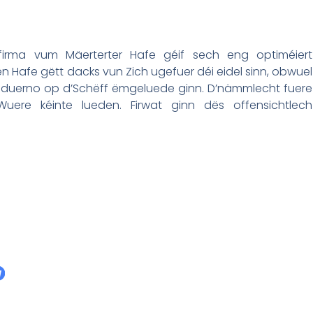
nsfirma vum Mäerterter Hafe géif sech eng optiméiert
afe gëtt dacks vun Zich ugefuer déi eidel sinn, obwuel
éi duerno op d’Schëff ëmgeluede ginn. D’nämmlecht fuere
 Wuere kéinte lueden. Firwat ginn dës offensichtlech