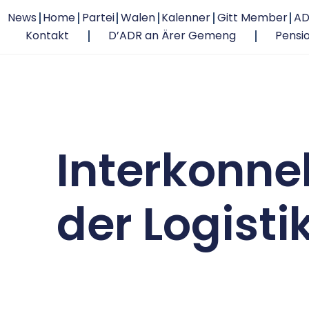
News
Home
Partei
Walen
Kalenner
Gitt Member
AD
Kontakt
D’ADR an Ärer Gemeng
Pensi
Interkonnek
der Logisti