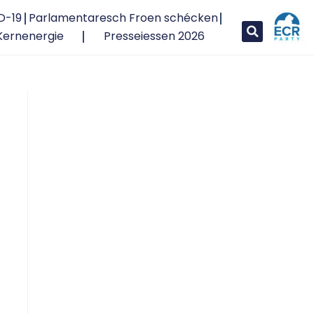
D-19
Parlamentaresch Froen schécken
Kernenergie
Presseiessen 2026