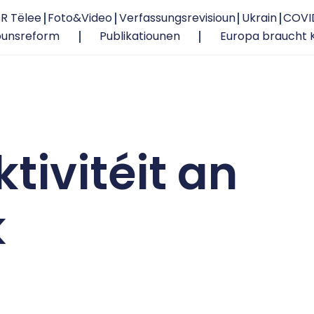
R Tëlee
Foto&Video
Verfassungsrevisioun
Ukrain
COVI
ounsreform
Publikatiounen
Europa braucht 
tivitéit an
k