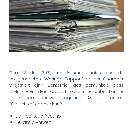
Den 12. Juli 2021, um 8 Auer moies, ass de
sougenannten “Waringo-Rapport” an der Chamber
virgestallt ginn. Zënterhier gëtt gemunkelt, dass
d’Ministeren dee Rapport schonn éischter konnte
ganz oder deelweis agesinn. Ass un dësen
“Gerüchter” eppes drun?
De Fred Keup freet no.
Hei ass d’Äntwert.