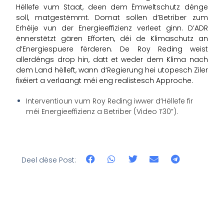
Hëllefe vum Staat, deen dem Ëmweltschutz dénge
soll, matgestëmmt. Domat sollen d’Betriber zum
Erhéije vun der Energieeffizienz verleet ginn. D’ADR
ënnerstëtzt gären Efforten, déi de Klimaschutz an
d’Energiespuere fërderen. De Roy Reding weist
allerdéngs drop hin, datt et weder dem Klima nach
dem Land hëlleft, wann d‘Regierung hei utopesch Ziler
fixéiert a verlaangt méi eng realistesch Approche.
Interventioun vum Roy Reding iwwer d’Hëllefe fir
méi Energieeffizienz a Betriber (Video 1’30”).
Deel dëse Post: