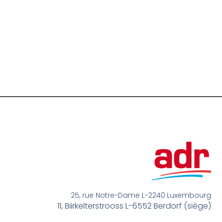
25, rue Notre-Dame L-2240 Luxembourg
11, Biirkelterstrooss L-6552 Berdorf (siège)