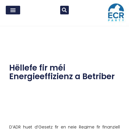
Hëllefe fir méi
Energieeffizienz a Betriber
D’ADR huet d’Gesetz fir en neie Regime fir finanziell