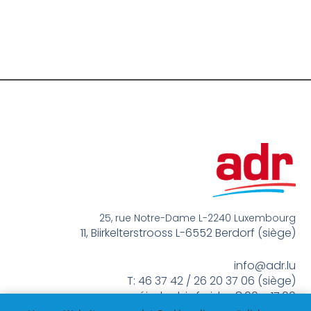
25, rue Notre-Dame L-2240 Luxembourg
11, Biirkelterstrooss L-6552 Berdorf (siège)
info@adr.lu
T: 46 37 42 / 26 20 37 06 (siège)
méindes bis freides 8:00 – 17:00