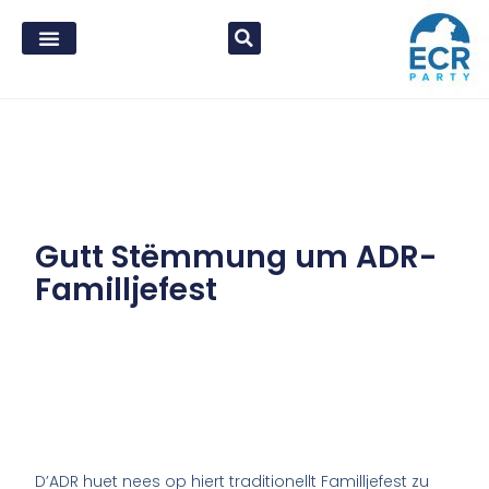
Gutt Stëmmung um ADR-
Familljefest
D’ADR huet nees op hiert traditionellt Familljefest zu