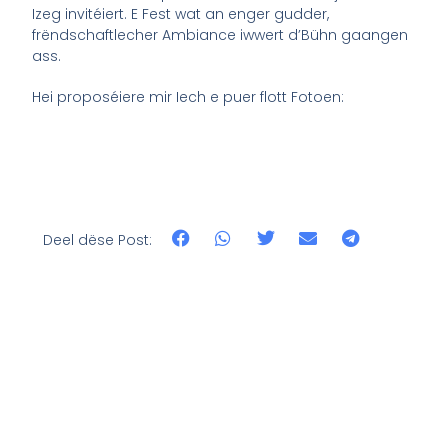
Izeg invitéiert. E Fest wat an enger gudder,
frëndschaftlecher Ambiance iwwert d’Bühn gaangen
ass.
Hei proposéiere mir Iech e puer flott Fotoen:
Deel dëse Post: