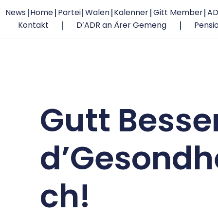
News
Home
Partei
Walen
Kalenner
Gitt Member
AD
Kontakt
D’ADR an Ärer Gemeng
Pensi
Gutt Besse
d’Gesondh
ch!