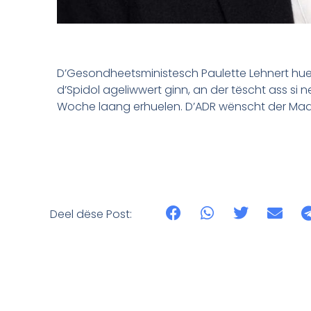
D’Gesondheetsministesch Paulette Lehnert hue
d’Spidol ageliwwert ginn, an der tëscht ass si 
Woche laang erhuelen. D’ADR wënscht der Ma
Deel dëse Post: