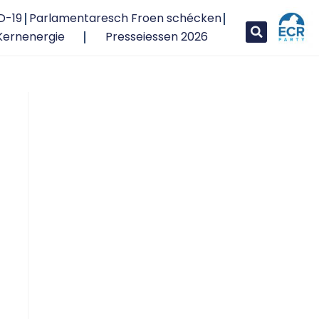
D-19
Parlamentaresch Froen schécken
Kernenergie
Presseiessen 2026