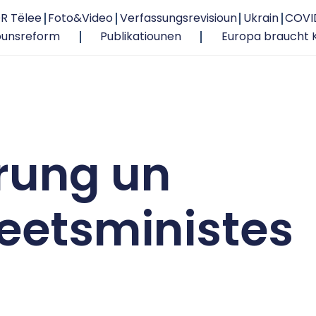
R Tëlee
Foto&Video
Verfassungsrevisioun
Ukrain
COVI
ounsreform
Publikatiounen
Europa braucht 
rung un
eetsministes