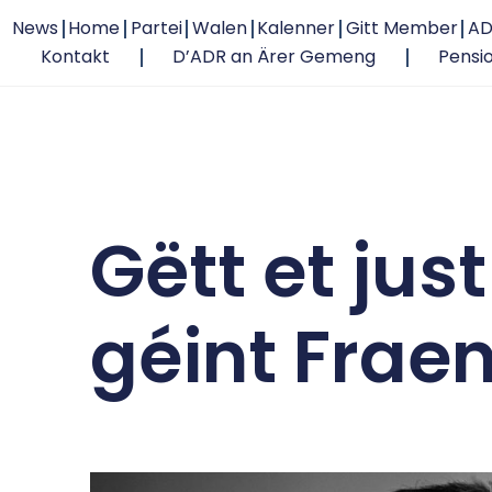
News
Home
Partei
Walen
Kalenner
Gitt Member
AD
Kontakt
D’ADR an Ärer Gemeng
Pensi
Gëtt et jus
géint Frae