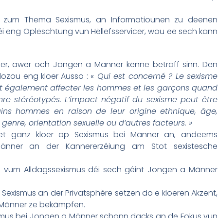
nen zum Thema Sexismus, an Informatiounen zu deenen
i eng Oplëschtung vun Hëllefsservicer, wou ee sech kann
her, awer och Jongen a Männer kënne betraff sinn. Den
 dozou eng kloer Ausso :
« Qui est concerné ? Le sexisme
ut également affecter les hommes et les garçons quand
re stéréotypés. L’impact négatif du sexisme peut être
ins hommes en raison de leur origine ethnique, âge,
 genre, orientation sexuelle ou d’autres facteurs. »
eet ganz kloer op Sexismus bei Männer an, andeems
änner an der Kannererzéiung am Stot sexistesche
te vum Alldagssexismus déi sech géint Jongen a Männer
 Sexismus an der Privatsphère setzen do e kloeren Akzent,
a Männer ze bekämpfen.
ismus bei Jongen a Männer schonn dacks an de Fokus vun