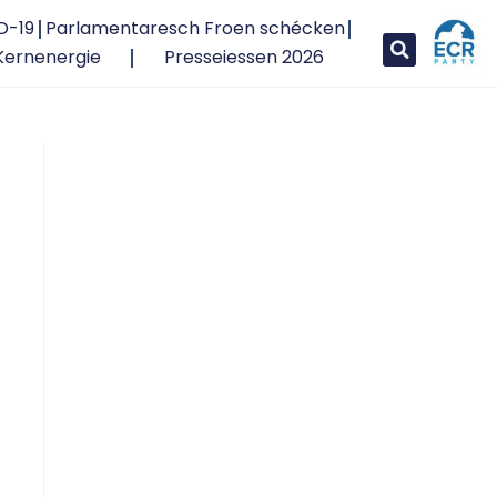
D-19
Parlamentaresch Froen schécken
Kernenergie
Presseiessen 2026