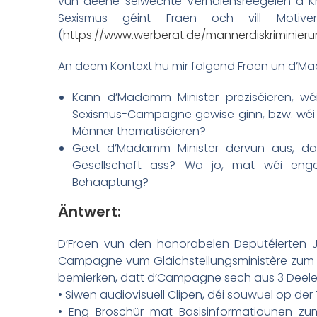
vun deene selwechte Verhalensreegelen a Kritt
Sexismus géint Fraen och vill Motiv
(
https://www.werberat.de/mannerdiskriminier
An deem Kontext hu mir folgend Froen un d’Ma
Kann d’Madamm Minister preziséieren, wé
Sexismus-Campagne gewise ginn, bzw. wéi v
Männer thematiséieren?
Geet d’Madamm Minister dervun aus, da
Gesellschaft ass? Wa jo, mat wéi eng
Behaaptung?
Äntwert:
D’Froen vun den honorabelen Deputéierten Je
Campagne vum Gläichstellungsministère zum Th
bemierken, datt d‘Campagne sech aus 3 Deel
• Siwen audiovisuell Clipen, déi souwuel op de
• Eng Broschür mat Basisinformatiounen zu