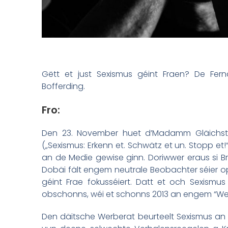
Gëtt et just Sexismus géint Fraen? De Fern
Bofferding.
Fro:
Den 23. November huet d’Madamm Gläichste
(„Sexismus: Erkenn et. Schwätz et un. Stopp et!
an de Medie gewise ginn. Doriwwer eraus si
Dobäi fält engem neutrale Beobachter séier o
géint Frae fokusséiert. Datt et och Sexismus
obschonns, wéi et schonns 2013 an engem “Wel
Den däitsche Werberat beurteelt Sexismus an