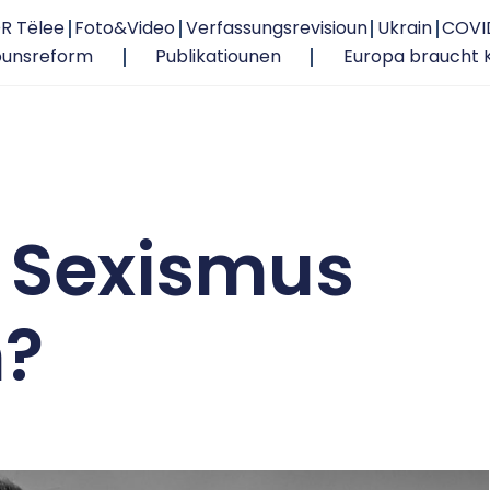
R Tëlee
Foto&Video
Verfassungsrevisioun
Ukrain
COVI
ounsreform
Publikatiounen
Europa braucht 
t Sexismus
n?