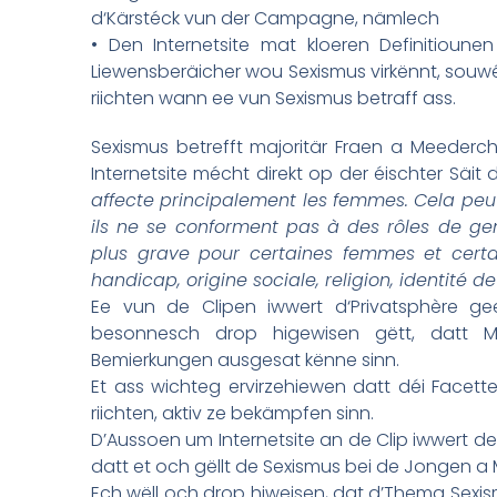
d‘Kärstéck vun der Campagne, nämlech
• Den Internetsite mat kloeren Definitiou
Liewensberäicher wou Sexismus virkënnt, souwé
riichten wann ee vun Sexismus betraff ass.
Sexismus betrefft majoritär Fraen a Meederc
Internetsite mécht direkt op der éischter Säit
affecte principalement les femmes. Cela pe
ils ne se conforment pas à des rôles de gen
plus grave pour certaines femmes et certa
handicap, origine sociale, religion, identité de
Ee vun de Clipen iwwert d‘Privatsphère g
besonnesch drop higewisen gëtt, datt M
Bemierkungen ausgesat kënne sinn.
Et ass wichteg ervirzehiewen datt déi Facet
riichten, aktiv ze bekämpfen sinn.
D’Aussoen um Internetsite an de Clip iwwert de
datt et och gëllt de Sexismus bei de Jongen 
Ech wëll och drop hiweisen, dat d’Thema Sex