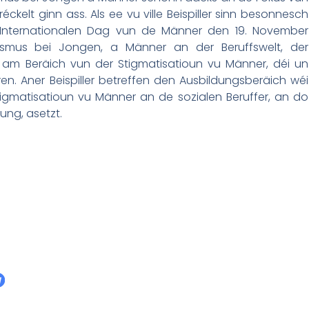
ckelt ginn ass. Als ee vu ville Beispiller sinn besonnesch
Internationalen Dag vun de Männer den 19. November
xismus bei Jongen, a Männer an der Beruffswelt, der
 am Beräich vun der Stigmatisatioun vu Männer, déi un
ren. Aner Beispiller betreffen den Ausbildungsberäich wéi
tigmatisatioun vu Männer an de sozialen Beruffer, an do
ng, asetzt.