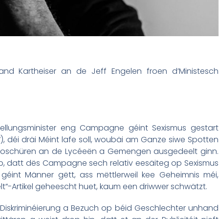
and Kartheiser an de Jeff Engelen froen d’Ministesch
llungsminister eng Campagne géint Sexismus gestart
“), déi dräi Méint lafe soll, woubäi am Ganze siwe Spotten
 Broschüren an de Lycéeën a Gemengen ausgedeelt ginn.
p, datt dës Campagne sech relativ eesäiteg op Sexismus
 géint Männer gëtt, ass mëttlerweil kee Geheimnis méi,
t”-Artikel geheescht huet, kaum een driwwer schwätzt.
 Diskriminéierung a Bezuch op béid Geschlechter unhand