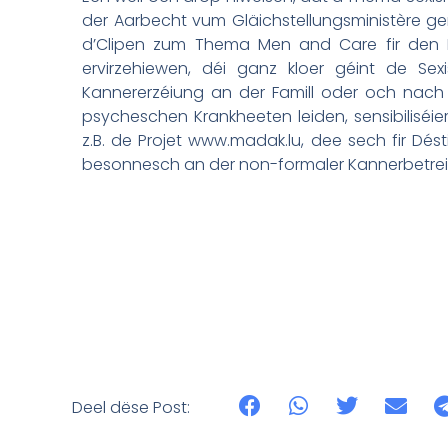
der Aarbecht vum Gläichstellungsministère geré
d’Clipen zum Thema Men and Care fir den 
ervirzehiewen, déi ganz kloer géint de Se
Kannererzéiung an der Famill oder och nach
psycheschen Krankheeten leiden, sensibiliséie
z.B. de Projet www.madak.lu, dee sech fir Dés
besonnesch an der non-formaler Kannerbetreiu
Deel dëse Post: