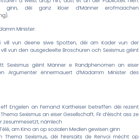
ären a weist drop hin, datt et an der Publicitéit nieft
er ginn, déi ganz kloer d’Männer erofmaachen
ung
).
damm Minister:
i vill vun deene siwe Spotten, déi am Kader vun der
ill vun den ausgedeelte Broschüren och Sexismus géint
tt Sexismus géint Männer e Randphenomen an eiser
en Argumenter ënnermauert d’Madamm Minister dës
ff Engelen an Fernand Kartheiser betreffen déi rezent
ema Sexismus an eiser Gesellschaft. Fir d’éischt ass ze
er zesummesetzt, nämlech
r Télé, am Kino an op sozialen Medien gewisen ginn
m Thema Sexismus, déi hirersäits de Renvoi mécht op