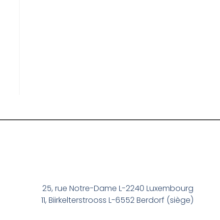
25, rue Notre-Dame L-2240 Luxembourg
11, Biirkelterstrooss L-6552 Berdorf (siège)