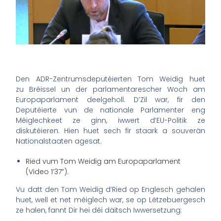
Den ADR-Zentrumsdeputéierten Tom Weidig huet
zu Bréissel un der parlamentarescher Woch am
Europaparlament deelgeholl. D’Zil war, fir den
Deputéierte vun de nationale Parlamenter eng
Méiglechkeet ze ginn, iwwert d’EU-Politik ze
diskutéieren. Hien huet sech fir staark a souverän
Nationalstaaten agesat.
Ried vum Tom Weidig am Europaparlament
(Video 1’37”).
Vu datt den Tom Weidig d’Ried op Englesch gehalen
huet, well et net méiglech war, se op Lëtzebuergesch
ze halen, fannt Dir hei déi däitsch Iwwersetzung: