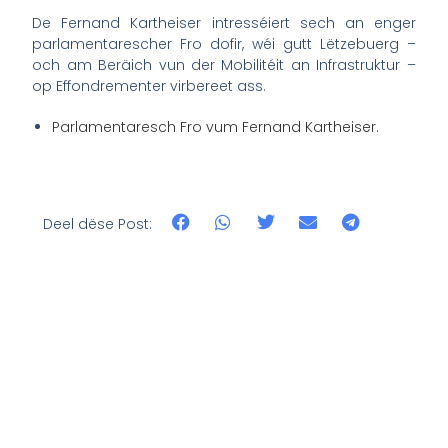
De Fernand Kartheiser intresséiert sech an enger
parlamentarescher Fro dofir, wéi gutt Lëtzebuerg –
och am Beräich vun der Mobilitéit an Infrastruktur –
op Effondrementer virbereet ass.
Parlamentaresch Fro vum Fernand Kartheiser.
Deel dëse Post: