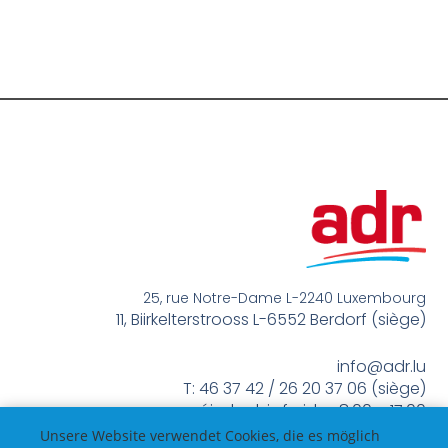
25, rue Notre-Dame L-2240 Luxembourg
11, Biirkelterstrooss L-6552 Berdorf (siège)
info@adr.lu
T: 46 37 42 / 26 20 37 06 (siège)
méindes bis freides 8:00 – 17:00
Unsere Website verwendet Cookies, die es möglich