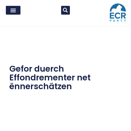
Gefor duerch
Effondrementer net
ënnerschätzen