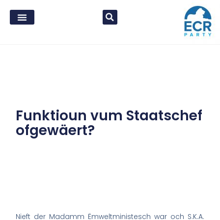
Funktioun vum Staatschef
ofgewäert?
Nieft der Madamm Ëmweltministesch war och S.K.A.