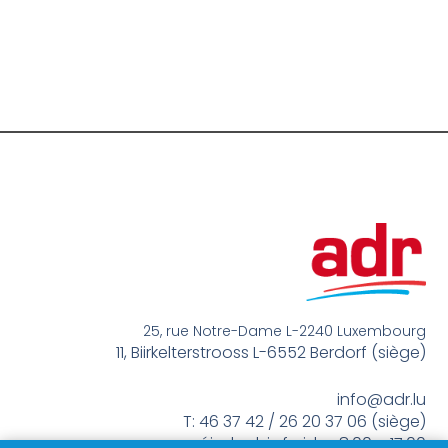
25, rue Notre-Dame L-2240 Luxembourg
11, Biirkelterstrooss L-6552 Berdorf (siège)
info@adr.lu
T: 46 37 42 / 26 20 37 06 (siège)
méindes bis freides 8:00 – 17:00