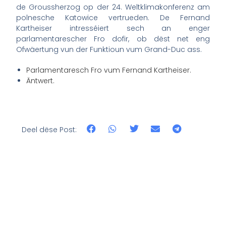
de Groussherzog op der 24. Weltklimakonferenz am
polnesche Katowice vertrueden. De Fernand
Kartheiser intresséiert sech an enger
parlamentarescher Fro dofir, ob dëst net eng
Ofwäertung vun der Funktioun vum Grand-Duc ass.
Parlamentaresch Fro vum Fernand Kartheiser.
Äntwert.
Deel dëse Post: