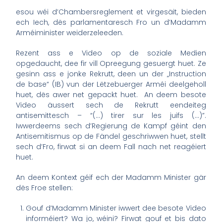
esou wéi d’Chambersreglement et virgesäit, bieden
ech Iech, dës parlamentaresch Fro un d’Madamm
Arméiminister weiderzeleeden.
Rezent ass e Video op de soziale Medien
opgedaucht, dee fir vill Opreegung gesuergt huet. Ze
gesinn ass e jonke Rekrutt, deen un der „Instruction
de base“ (IB) vun der Lëtzebuerger Arméi deelgeholl
huet, dës awer net gepackt huet. An deem besote
Video äussert sech de Rekrutt eendeiteg
antisemittesch – “(…) tirer sur les juifs (…)”.
Iwwerdeems sech d’Regierung de Kampf géint den
Antisemitismus op de Fändel geschriwwen huet, stellt
sech d’Fro, firwat si an deem Fall nach net reagéiert
huet.
An deem Kontext géif ech der Madamm Minister gär
dës Froe stellen:
Gouf d’Madamm Minister iwwert dee besote Video
informéiert? Wa jo, wéini? Firwat gouf et bis dato