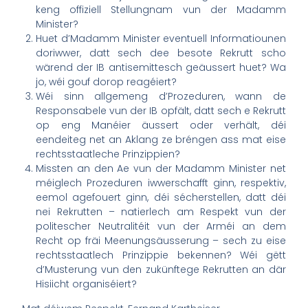
keng offiziell Stellungnam vun der Madamm
Minister?
Huet d’Madamm Minister eventuell Informatiounen
doriwwer, datt sech dee besote Rekrutt scho
wärend der IB antisemittesch geäussert huet? Wa
jo, wéi gouf dorop reagéiert?
Wéi sinn allgemeng d’Prozeduren, wann de
Responsabele vun der IB opfält, datt sech e Rekrutt
op eng Manéier äussert oder verhält, déi
eendeiteg net an Aklang ze bréngen ass mat eise
rechtsstaatleche Prinzippien?
Missten an den Ae vun der Madamm Minister net
méiglech Prozeduren iwwerschafft ginn, respektiv,
eemol agefouert ginn, déi sécherstellen, datt déi
nei Rekrutten – natierlech am Respekt vun der
politescher Neutralitéit vun der Arméi an dem
Recht op fräi Meenungsäusserung – sech zu eise
rechtsstaatlech Prinzippie bekennen? Wéi gëtt
d’Musterung vun den zukünftege Rekrutten an där
Hisiicht organiséiert?