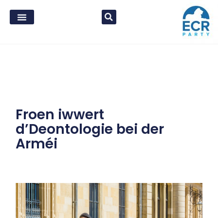
Froen iwwert
d’Deontologie bei der
Arméi