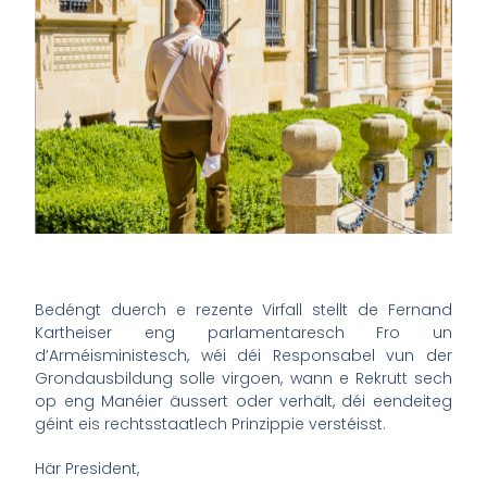
Bedéngt duerch e rezente Virfall stellt de Fernand
Kartheiser eng parlamentaresch Fro un
d’Arméisministesch, wéi déi Responsabel vun der
Grondausbildung solle virgoen, wann e Rekrutt sech
op eng Manéier äussert oder verhält, déi eendeiteg
géint eis rechtsstaatlech Prinzippie verstéisst.
Här President,