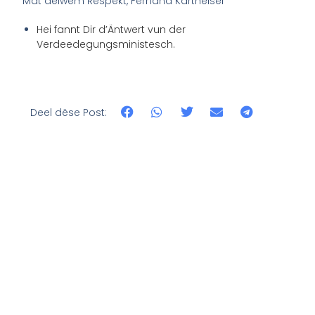
Mat déiwem Respekt, Fernand Kartheiser
Hei fannt Dir d’Äntwert vun der
Verdeedegungsministesch.
Deel dëse Post: