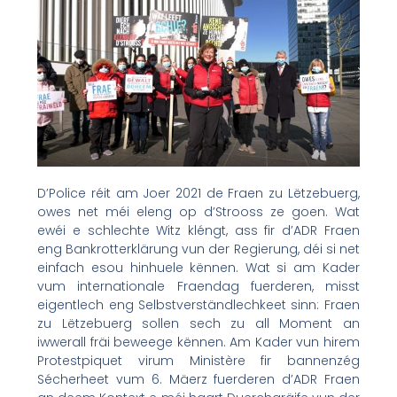
D’Police réit am Joer 2021 de Fraen zu Lëtzebuerg,
owes net méi eleng op d’Strooss ze goen. Wat
ewéi e schlechte Witz kléngt, ass fir d’ADR Fraen
eng Bankrotterklärung vun der Regierung, déi si net
einfach esou hinhuele kënnen. Wat si am Kader
vum internationale Fraendag fuerderen, misst
eigentlech eng Selbstverständlechkeet sinn: Fraen
zu Lëtzebuerg sollen sech zu all Moment an
iwwerall fräi beweege kënnen. Am Kader vun hirem
Protestpiquet virum Ministère fir bannenzég
Sécherheet vum 6. Mäerz fuerderen d’ADR Fraen