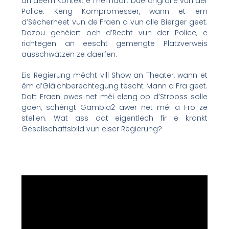
an deem Kontext e méi haart Duerchgräife vun der
Police: Keng Kompromësser, wann et ëm
d’Sécherheet vun de Fraen a vun alle Bierger geet.
Dozou gehéiert och d’Recht vun der Police, e
richtegen an eescht gemengte Platzverweis
ausschwätzen ze däerfen.
Eis Regierung mécht vill Show an Theater, wann et
ëm d’Gläichberechtegung tëscht Mann a Fra geet.
Datt Fraen owes net méi eleng op d’Strooss solle
goen, schéngt Gambia2 awer net méi a Fro ze
stellen. Wat ass dat eigentlech fir e krankt
Gesellschaftsbild vun eiser Regierung?