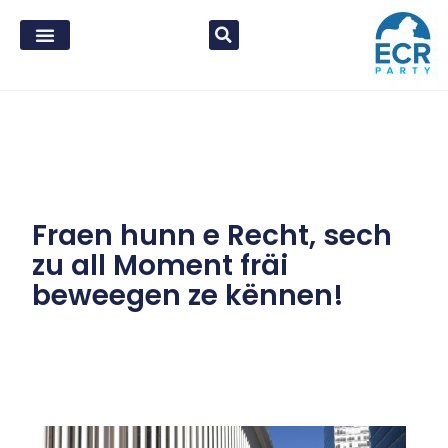
Fraen hunn e Recht, sech
zu all Moment fräi
beweegen ze kënnen!