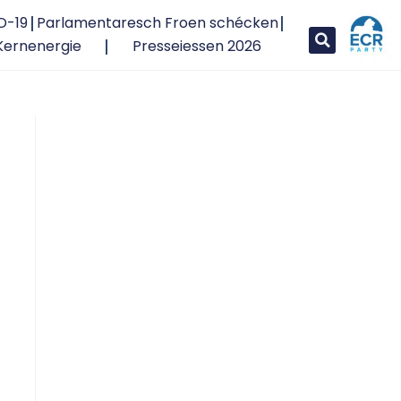
D-19
Parlamentaresch Froen schécken
Kernenergie
Presseiessen 2026