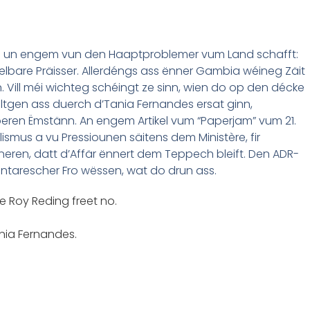
éi un engem vun den Haaptproblemer vum Land schafft:
are Präisser. Allerdéngs ass ënner Gambia wéineg Zäit
 Vill méi wichteg schéingt ze sinn, wien do op den décke
iltgen ass duerch d’Tania Fernandes ersat ginn,
eren Ëmstänn. An engem Artikel vum “Paperjam” vum 21.
elismus a vu Pressiounen säitens dem Ministère, fir
ren, datt d’Affär ënnert dem Teppech bleift. Den ADR-
ntarescher Fro wëssen, wat do drun ass.
e Roy Reding freet no.
nia Fernandes.