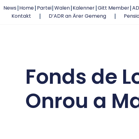
News
Home
Partei
Walen
Kalenner
Gitt Member
AD
Kontakt
D’ADR an Ärer Gemeng
Pensi
Fonds de L
Onrou a M