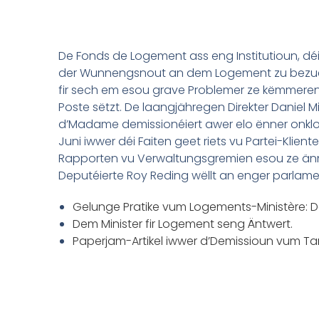
De Fonds de Logement ass eng Institutioun, d
der Wunnengsnout an dem Logement zu bezuelb
fir sech em esou grave Problemer ze këmmeren.
Poste sëtzt. De laangjähregen Direkter Daniel M
d’Madame demissionéiert awer elo ënner onklo
Juni iwwer déi Faiten geet riets vu Partei-Klient
Rapporten vu Verwaltungsgremien esou ze änne
Deputéierte Roy Reding wëllt an enger parlame
Gelunge Pratike vum Logements-Ministère: D
Dem Minister fir Logement seng Äntwert.
Paperjam-Artikel iwwer d’Demissioun vum Ta