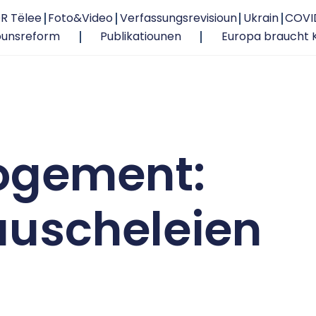
R Tëlee
Foto&Video
Verfassungsrevisioun
Ukrain
COVI
ounsreform
Publikatiounen
Europa braucht 
ogement:
auscheleien