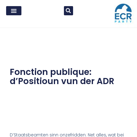
Fonction publique:
d’Positioun vun der ADR
D’Staatsbeamten sinn onzefridden: Net alles, wat bei