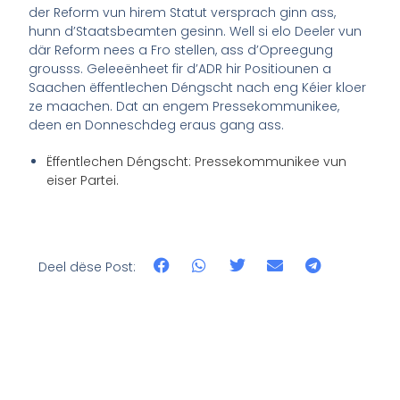
der Reform vun hirem Statut versprach ginn ass,
hunn d’Staatsbeamten gesinn. Well si elo Deeler vun
där Reform nees a Fro stellen, ass d’Opreegung
grousss. Geleeënheet fir d’ADR hir Positiounen a
Saachen ëffentlechen Déngscht nach eng Kéier kloer
ze maachen. Dat an engem Pressekommunikee,
deen en Donneschdeg eraus gang ass.
Ëffentlechen Déngscht: Pressekommunikee vun
eiser Partei.
Deel dëse Post: