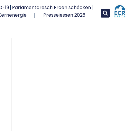
D-19
Parlamentaresch Froen schécken
Kernenergie
Presseiessen 2026