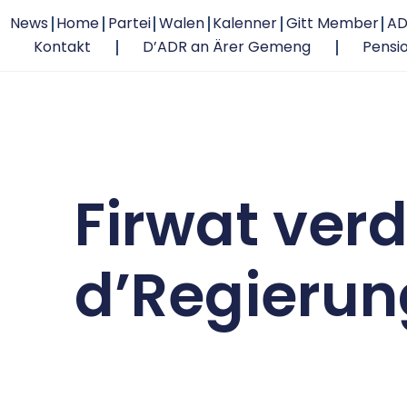
News
Home
Partei
Walen
Kalenner
Gitt Member
AD
Kontakt
D’ADR an Ärer Gemeng
Pensi
Firwat ver
d’Regierun