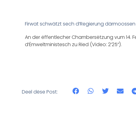
Firwat schwätzt sech d’Regierung därmoossen g
An der ëffentlecher Chambersëtzung vum 14. Feb
d’Ëmweltministesch zu Ried (Video: 2’25”).
Deel dëse Post: