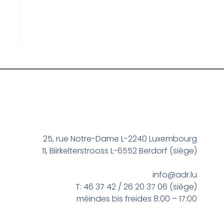
25, rue Notre-Dame L-2240 Luxembourg
11, Biirkelterstrooss L-6552 Berdorf (siège)
info@adr.lu
T: 46 37 42 / 26 20 37 06 (siège)
méindes bis freides 8:00 – 17:00