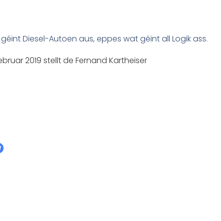
éint Diesel-Autoen aus, eppes wat géint all Logik ass.
ruar 2019 stellt de Fernand Kartheiser