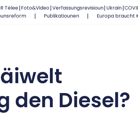
R Tëlee
Foto&Video
Verfassungsrevisioun
Ukrain
COVI
ounsreform
Publikatiounen
Europa braucht 
däiwelt
g den Diesel?