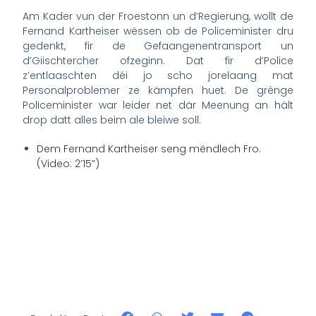
Am Kader vun der Froestonn un d’Regierung, wollt de
Fernand Kartheiser wëssen ob de Policeminister dru
gedenkt, fir de Gefaangenentransport un
d’Giischtercher ofzeginn. Dat fir d’Police
z’entlaaschten déi jo scho jorelaang mat
Personalproblemer ze kämpfen huet. De grénge
Policeminister war leider net där Meenung an hält
drop datt alles beim ale bleiwe soll.
Dem Fernand Kartheiser seng mëndlech Fro.
(Video: 2’15”)