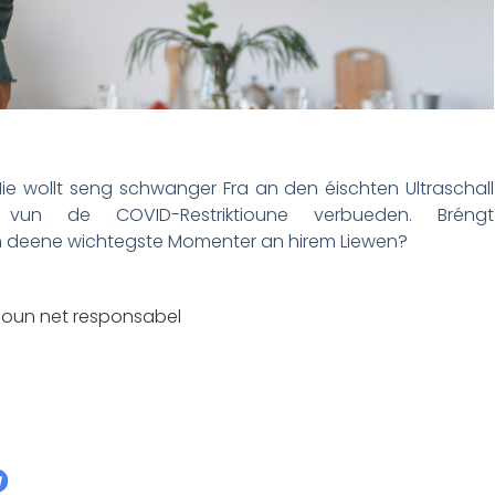
ie wollt seng schwanger Fra an den éischten Ultraschall
un de COVID-Restriktioune verbueden. Bréngt
n deene wichtegste Momenter an hirem Liewen?
sioun net responsabel