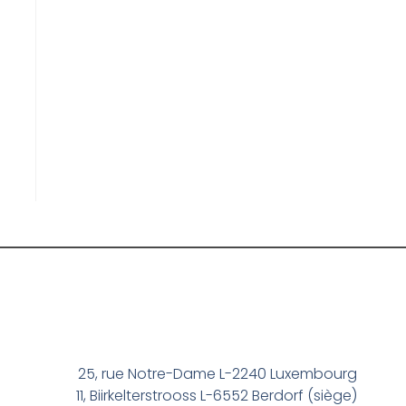
25, rue Notre-Dame L-2240 Luxembourg
11, Biirkelterstrooss L-6552 Berdorf (siège)