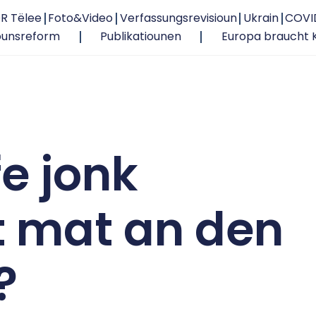
R Tëlee
Foto&Video
Verfassungsrevisioun
Ukrain
COVI
ounsreform
Publikatiounen
Europa braucht 
fe jonk
 mat an den
?