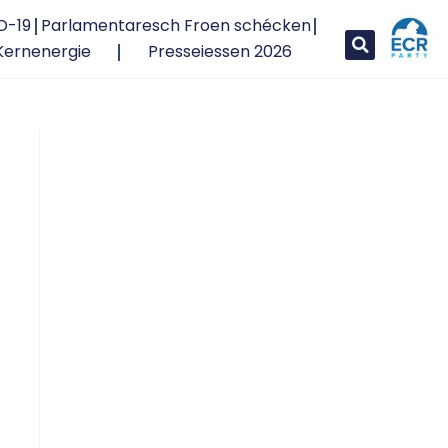
D-19
Parlamentaresch Froen schécken
Kernenergie
Presseiessen 2026