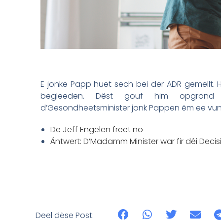
E jonke Papp huet sech bei der ADR gemellt. H
begleeden. Dëst gouf him opgrond v
d’Gesondheetsminister jonk Pappen ëm ee vu
De Jeff Engelen freet no
Äntwert: D’Madamm Minister war fir déi Deci
Deel dëse Post: