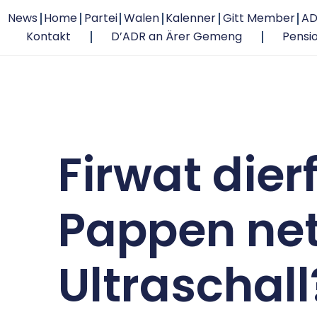
News
Home
Partei
Walen
Kalenner
Gitt Member
AD
Kontakt
D’ADR an Ärer Gemeng
Pensi
Firwat dier
Pappen net
Ultraschall