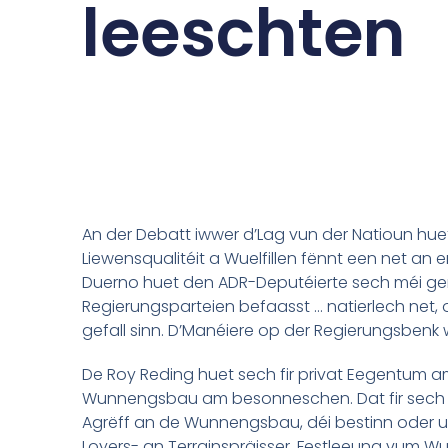
leeschten
An der Debatt iwwer d’Lag vun der Natioun huet
Liewensqualitéit a Wuelfillen fënnt een net a
Duerno huet den ADR-Deputéierte sech méi ge
Regierungsparteien befaasst … natierlech net, 
gefall sinn. D’Manéiere op der Regierungsbenk
De Roy Reding huet sech fir privat Eegentum a
Wunnengsbau am besonneschen. Dat fir sech z
Agrëff an de Wunnengsbau, déi bestinn oder 
Loyers- an Terrainspräisser, Festleeung vum W