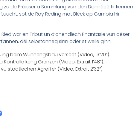
 zu de Präisser a Sammlung vun den Donnéeë fir kënnen
n d’Luucht, sot de Roy Reding mat Bléck op Gambia hir
Ried war en Tribut un d’onendlech Phantasie vun dëser
 erfannen, déi selbstänneg sinn oder et wëlle ginn.
rung beim Wunnengsbau verseet (Video, 13’20”).
Kontrolle keng Grenzen (Video, Extrait 1’48”).
staatlechen Agrëffer (Video, Extrait 2’32”).