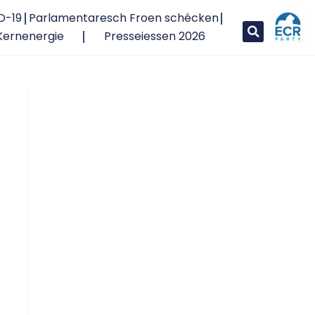
D-19
Parlamentaresch Froen schécken
Kernenergie
Presseiessen 2026