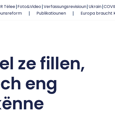
R Tëlee
Foto&Video
Verfassungsrevisioun
Ukrain
COVI
ounsreform
Publikatiounen
Europa braucht 
l ze fillen,
ech eng
kënne