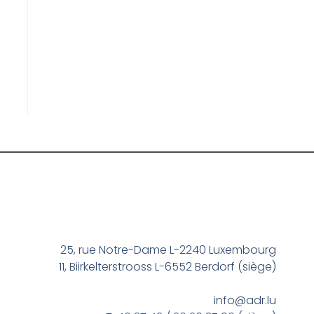
25, rue Notre-Dame L-2240 Luxembourg
11, Biirkelterstrooss L-6552 Berdorf (siège)
info@adr.lu