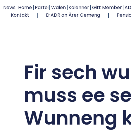
News
Home
Partei
Walen
Kalenner
Gitt Member
AD
Kontakt
D’ADR an Ärer Gemeng
Pensi
Fir sech wue
muss ee s
Wunneng 