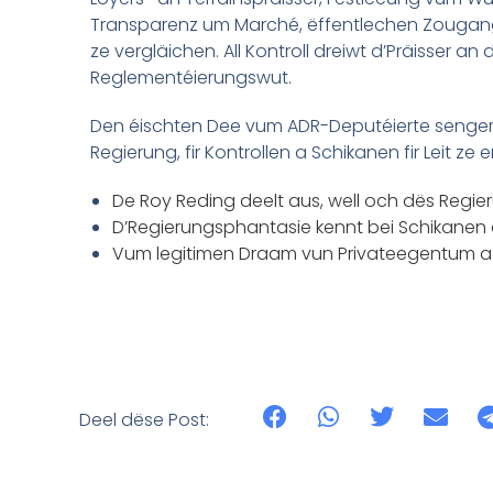
Transparenz um Marché, ëffentlechen Zougang
ze vergläichen. All Kontroll dreiwt d’Präisser a
Reglementéierungswut.
Den éischten Dee vum ADR-Deputéierte senger 
Regierung, fir Kontrollen a Schikanen fir Leit ze
De Roy Reding deelt aus, well och dës Regie
D’Regierungsphantasie kennt bei Schikanen a 
Vum legitimen Draam vun Privateegentum a vu 
Deel dëse Post: