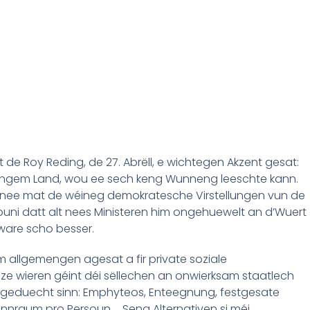
 de Roy Reding, de 27. Abrëll, e wichtegen Akzent gesat:
n engem Land, wou ee sech keng Wunneng leeschte kann.
nee mat de wéineg demokratesche Virstellungen vun de
ouni datt alt nees Ministeren him ongehuewelt an d’Wuert
 ware scho besser.
m allgemengen agesat a fir private soziale
e wieren géint déi sëllechen an onwierksam staatlech
ugeduecht sinn: Emphyteos, Enteegnung, festgesate
unnraum pro Persoun … Seng Alternativen si méi