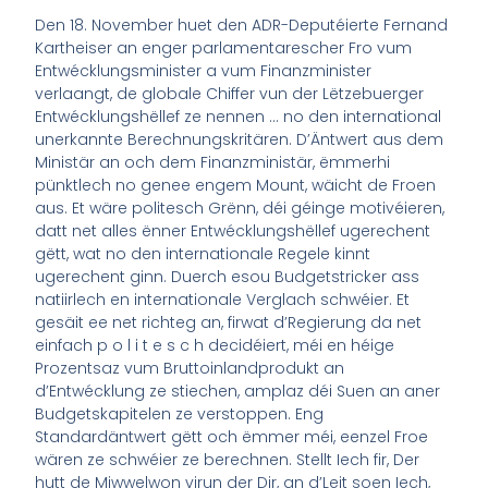
Den 18. November huet den ADR-Deputéierte Fernand
Kartheiser an enger parlamentarescher Fro vum
Entwécklungsminister a vum Finanzminister
verlaangt, de globale Chiffer vun der Lëtzebuerger
Entwécklungshëllef ze nennen … no den international
unerkannte Berechnungskritären. D’Äntwert aus dem
Ministär an och dem Finanzministär, ëmmerhi
pünktlech no genee engem Mount, wäicht de Froen
aus. Et wäre politesch Grënn, déi géinge motivéieren,
datt net alles ënner Entwécklungshëllef ugerechent
gëtt, wat no den internationale Regele kinnt
ugerechent ginn. Duerch esou Budgetstricker ass
natiirlech en internationale Verglach schwéier. Et
gesäit ee net richteg an, firwat d’Regierung da net
einfach p o l i t e s c h decidéiert, méi en héige
Prozentsaz vum Bruttoinlandprodukt an
d’Entwécklung ze stiechen, amplaz déi Suen an aner
Budgetskapitelen ze verstoppen. Eng
Standardäntwert gëtt och ëmmer méi, eenzel Froe
wären ze schwéier ze berechnen. Stellt Iech fir, Der
hutt de Miwwelwon virun der Dir, an d’Leit soen Iech,