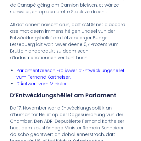
de Canapé géing am Camion bleiwen, et wär ze
schwéier, en op den drëtte Stack ze droen …
All dat ännert näischt drun, datt d’ADR net d’accord
ass mat deem immens héigen Undeel vun der
Entwécklungshëllef am Lëtzebuerger Budget.
Lëtzebuerg läit wäit iwwer deene 0,7 Prozent vum
Bruttoinlandprodukt zu deem sech
d’Industrienatiounen verflicht hunn.
Parlamentaresch Fro iwwer d’Entwécklungshëllef
vum Fernand Kartheiser.
D’Äntwert vum Minister.
D’Entwécklungshëllef am Parlament
De 17. November war d’Entwécklungspolitik an
d’humanitär Hëllef op der Dagesuerdnung vun der
Chamber. Den ADR-Deputéierte Fernand Kartheiser
huet dem zoustännege Minister Romain Schneider
do scho geäntwert an dobäi ënnerstrach, datt
humanitär Hëllef bei Krich a Katastrophen