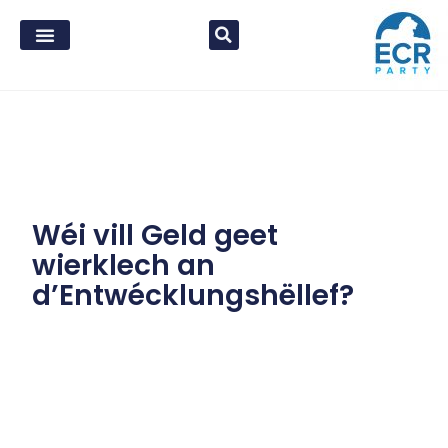
Wéi vill Geld geet
wierklech an
d’Entwécklungshëllef?