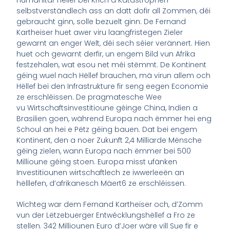
selbstverständlech ass an datt dofir all Zommen, déi
gebraucht ginn, solle bezuelt ginn. De Fernand
Kartheiser huet awer viru laangfristegen Zieler
gewarnt an enger Welt, déi sech séier verännert. Hien
huet och gewarnt derfir, un engem Bild vun Afrika
festzehalen, wat esou net méi stëmmt. De Kontinent
géing wuel nach Hëllef brauchen, mä virun allem och
Hëllef bei den Infrastrukture fir seng eegen Economie
ze erschléissen. De pragmatesche Wee
vu Wirtschaftsinvestitioune géinge China, Indien a
Brasilien goen, während Europa nach ëmmer hei eng
Schoul an hei e Pëtz géing bauen. Dat bei engem
Kontinent, den a noer Zukunft 2,4 Milliarde Mënsche
géing zielen, wann Europa nach ëmmer bei 500
Millioune géing stoen. Europa misst ufänken
Investitiounen wirtschaftlech ze iwwerleeën an
hëlllefen, d’afrikanesch Mäert6 ze erschléissen.
Wichteg war dem Fernand Kartheiser och, d’Zomm
vun der Lëtzebuerger Entwécklungshëllef a Fro ze
stellen. 342 Milliounen Euro d’Joer wäre vill Sue fir e