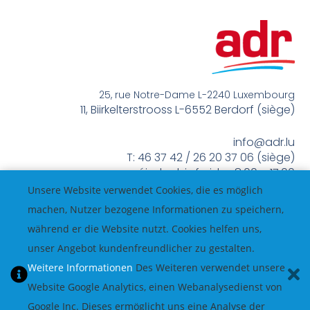
25, rue Notre-Dame L-2240 Luxembourg
11, Biirkelterstrooss L-6552 Berdorf (siège)
info@adr.lu
T: 46 37 42 / 26 20 37 06 (siège)
méindes bis freides 8:00 – 17:00
Unsere Website verwendet Cookies, die es möglich
machen, Nutzer bezogene Informationen zu speichern,
während er die Website nutzt. Cookies helfen uns,
unser Angebot kundenfreundlicher zu gestalten.
Weitere Informationen
Des Weiteren verwendet unsere
Website Google Analytics, einen Webanalysedienst von
Google Inc. Dieses ermöglicht uns eine Analyse der