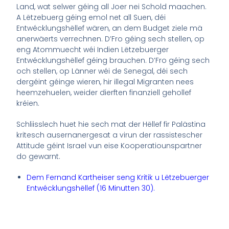
Land, wat selwer géing all Joer nei Schold maachen.
A Lëtzebuerg géing emol net all Suen, déi
Entwécklungshëllef wären, an dem Budget ziele mä
anerwäerts verrechnen. D’Fro géing sech stellen, op
eng Atommuecht wéi Indien Lëtzebuerger
Entwécklungshëllef géing brauchen. D’Fro géing sech
och stellen, op Länner wéi de Senegal, déi sech
dergéint géinge wieren, hir illegal Migranten nees
heemzehuelen, weider dierften finanziell gehollef
kréien.
Schliisslech huet hie sech mat der Hëllef fir Palästina
kritesch ausernanergesat a virun der rassistescher
Attitude géint Israel vun eise Kooperatiounspartner
do gewarnt.
Dem Fernand Kartheiser seng Kritik u Lëtzebuerger
Entwécklungshëllef (16 Minutten 30).