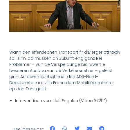
Wann den ëffentlechen Transport fir d’Bierger attraktiv
soll sinn, da mussen an Zukunft eng ganz Rei
Problemer – vun de Verspéidunge bis iwwert e
besseren Ausbau vun de Verkéiersnetzer – geléist
ginn. An deem Kontext huet den ADR-Nord-
Deputéierte mat ville Froen dem Mobilitéitsminister
op den Zant gefillt.
Interventioun vum Jeff Engelen (Video 16’29”).
Deel dëse Post: