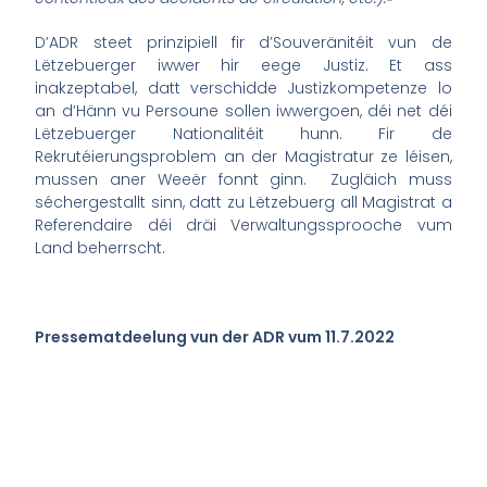
D’ADR steet prinzipiell fir d’Souveränitéit vun de
Lëtzebuerger iwwer hir eege Justiz. Et ass
inakzeptabel, datt verschidde Justizkompetenze lo
an d’Hänn vu Persoune sollen iwwergoen, déi net déi
Lëtzebuerger Nationalitéit hunn. Fir de
Rekrutéierungsproblem an der Magistratur ze léisen,
mussen aner Weeër fonnt ginn. Zugläich muss
séchergestallt sinn, datt zu Lëtzebuerg all Magistrat a
Referendaire déi dräi Verwaltungssprooche vum
Land beherrscht.
Pressematdeelung vun der ADR vum 11.7.2022