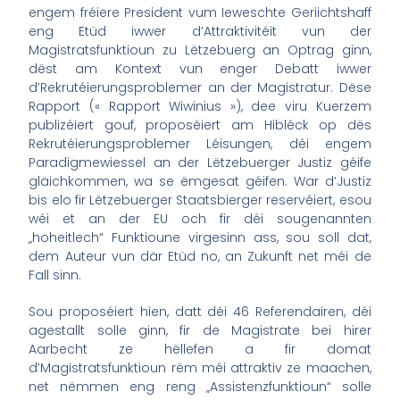
engem fréiere President vum Ieweschte Geriichtshaff
eng Etüd iwwer d’Attraktivitéit vun der
Magistratsfunktioun zu Lëtzebuerg an Optrag ginn,
dëst am Kontext vun enger Debatt iwwer
d’Rekrutéierungsproblemer an der Magistratur. Dëse
Rapport (« Rapport Wiwinius »), dee viru Kuerzem
publizéiert gouf, proposéiert am Hibléck op dës
Rekrutéierungsproblemer Léisungen, déi engem
Paradigmewiessel an der Lëtzebuerger Justiz géife
gläichkommen, wa se ëmgesat géifen. War d’Justiz
bis elo fir Lëtzebuerger Staatsbierger reservéiert, esou
wéi et an der EU och fir déi sougenannten
„hoheitlech“ Funktioune virgesinn ass, sou soll dat,
dem Auteur vun där Etüd no, an Zukunft net méi de
Fall sinn.
Sou proposéiert hien, datt déi 46 Referendairen, déi
agestallt solle ginn, fir de Magistrate bei hirer
Aarbecht ze hëllefen a fir domat
d’Magistratsfunktioun rëm méi attraktiv ze maachen,
net nëmmen eng reng „Assistenzfunktioun“ solle