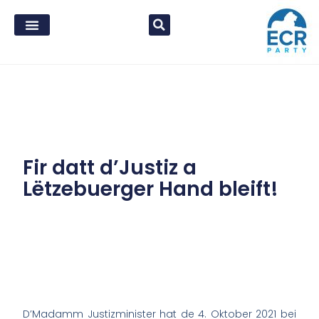
Fir datt d’Justiz a
Lëtzebuerger Hand bleift!
D’Madamm Justizminister hat de 4. Oktober 2021 bei