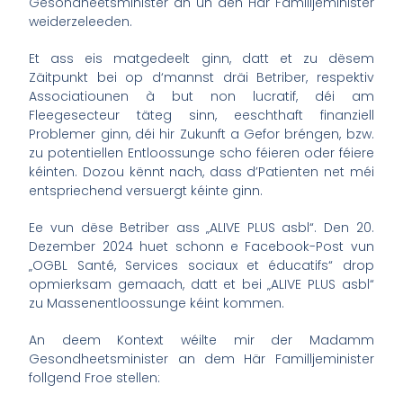
Gesondheetsminister an un den Här Familljeminister
weiderzeleeden.
Et ass eis matgedeelt ginn, datt et zu dësem
Zäitpunkt bei op d‘mannst dräi Betriber, respektiv
Associatiounen à but non lucratif, déi am
Fleegesecteur täteg sinn, eeschthaft finanziell
Problemer ginn, déi hir Zukunft a Gefor bréngen, bzw.
zu potentiellen Entloossunge scho féieren oder féiere
kéinten. Dozou kënnt nach, dass d’Patienten net méi
entspriechend versuergt kéinte ginn.
Ee vun dëse Betriber ass „ALIVE PLUS asbl“. Den 20.
Dezember 2024 huet schonn e Facebook-Post vun
„OGBL Santé, Services sociaux et éducatifs“ drop
opmierksam gemaach, datt et bei „ALIVE PLUS asbl“
zu Massenentloossunge kéint kommen.
An deem Kontext wéilte mir der Madamm
Gesondheetsminister an dem Här Familljeminister
follgend Froe stellen: