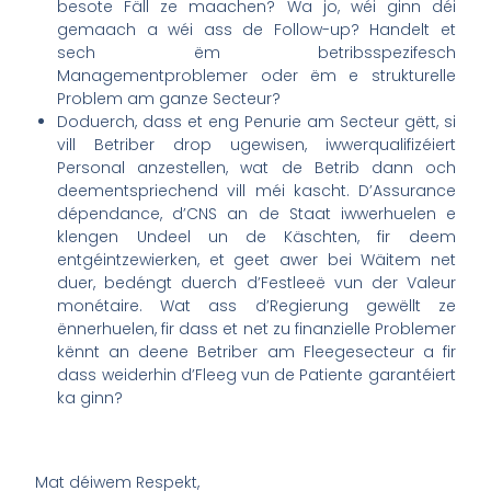
besote Fäll ze maachen? Wa jo, wéi ginn déi
gemaach a wéi ass de Follow-up? Handelt et
sech ëm betribsspezifesch
Managementproblemer oder ëm e strukturelle
Problem am ganze Secteur?
Doduerch, dass et eng Penurie am Secteur gëtt, si
vill Betriber drop ugewisen, iwwerqualifizéiert
Personal anzestellen, wat de Betrib dann och
deementspriechend vill méi kascht. D’Assurance
dépendance, d’CNS an de Staat iwwerhuelen e
klengen Undeel un de Käschten, fir deem
entgéintzewierken, et geet awer bei Wäitem net
duer, bedéngt duerch d’Festleeë vun der Valeur
monétaire. Wat ass d’Regierung gewëllt ze
ënnerhuelen, fir dass et net zu finanzielle Problemer
kënnt an deene Betriber am Fleegesecteur a fir
dass weiderhin d’Fleeg vun de Patiente garantéiert
ka ginn?
Mat déiwem Respekt,