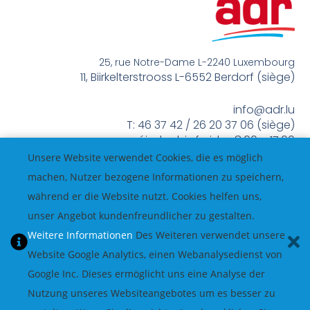
25, rue Notre-Dame L-2240 Luxembourg
11, Biirkelterstrooss L-6552 Berdorf (siège)
info@adr.lu
T: 46 37 42 / 26 20 37 06 (siège)
méindes bis freides 8:00 – 17:00
Unsere Website verwendet Cookies, die es möglich
machen, Nutzer bezogene Informationen zu speichern,
während er die Website nutzt. Cookies helfen uns,
unser Angebot kundenfreundlicher zu gestalten.
Weitere Informationen
Des Weiteren verwendet unsere
Website Google Analytics, einen Webanalysedienst von
Google Inc. Dieses ermöglicht uns eine Analyse der
Nutzung unseres Websiteangebotes um es besser zu