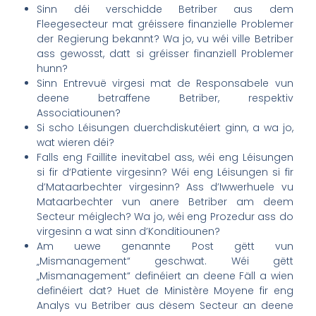
Sinn déi verschidde Betriber aus dem
Fleegesecteur mat gréissere finanzielle Problemer
der Regierung bekannt? Wa jo, vu wéi ville Betriber
ass gewosst, datt si gréisser finanziell Problemer
hunn?
Sinn Entrevuë virgesi mat de Responsabele vun
deene betraffene Betriber, respektiv
Associatiounen?
Si scho Léisungen duerchdiskutéiert ginn, a wa jo,
wat wieren déi?
Falls eng Faillite inevitabel ass, wéi eng Léisungen
si fir d‘Patiente virgesinn? Wéi eng Léisungen si fir
d’Mataarbechter virgesinn? Ass d’Iwwerhuele vu
Mataarbechter vun anere Betriber am deem
Secteur méiglech? Wa jo, wéi eng Prozedur ass do
virgesinn a wat sinn d’Konditiounen?
Am uewe genannte Post gëtt vun
„Mismanagement“ geschwat. Wéi gëtt
„Mismanagement“ definéiert an deene Fäll a wien
definéiert dat? Huet de Ministère Moyene fir eng
Analys vu Betriber aus dësem Secteur an deene