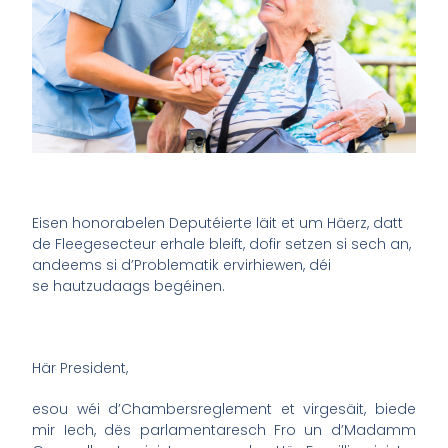
Eisen honorabelen Deputéierte läit et um Häerz, datt
de Fleegesecteur erhale bleift, dofir setzen si sech an,
andeems si d’Problematik ervirhiewen, déi
se hautzudaags begéinen.
Här President,
esou wéi d’Chambersreglement et virgesäit, biede
mir Iech, dës parlamentaresch Fro un d’Madamm