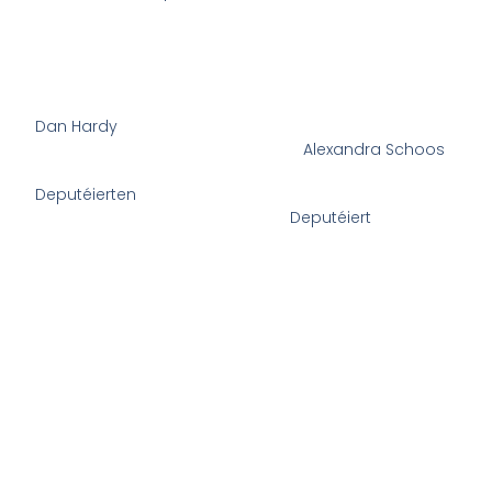
Dan Hardy
Alexandra Schoos
Deputéierten
Deputéiert