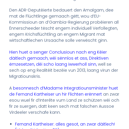
Den ADR-Deputéierte bedauert den Amalgam, dee
mat de Flüchtlinge gemaach gëtt, wou d’EU-
Kommissioun an d’Gambia-Regierung probéieren all
Ënnerscheeder tëscht engem individuell Verfollegten,
engem Krichsflüchtling an engem Migrant mat
wirtschaftlechen Ursaache solle verwëscht ginn.
Hien huet a senger Conclusioun nach eng Kéier
däitlech gemaach, wéi sënnlos et ass, Direktiven
ëmzesetzen, déi scho laang iwwerholl sinn
,
well se
sech op eng Realitéit bezéie vun 2013, laang virun der
Migratiounskris.
A
besonnesch d’Madame Integratiounsminister huet
de Fernand Kartheiser un hir Flichten erënnert
an zwar
esou wuel fir d’Interête vum Land ze schützen wéi och
fir ze suergen, datt keen sech mat falschen Aussoe
Virdeeler verschafe kann.
Fernand Kartheiser: alles gesot, an zwar däitlech!