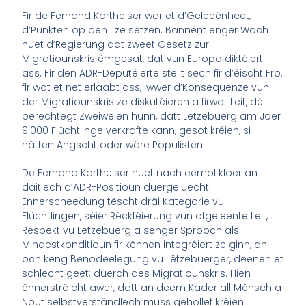
Fir de Fernand Kartheiser war et d’Geleeënheet,
d’Punkten op den I ze setzen. Bannent enger Woch
huet d’Regierung dat zweet Gesetz zur
Migratiounskris ëmgesat, dat vun Europa diktéiert
ass. Fir den ADR-Deputéierte stellt sech fir d’éischt Fro,
fir wat et net erlaabt ass, iwwer d’Konsequenze vun
der Migratiounskris ze diskutéieren a firwat Leit, déi
berechtegt Zweiwelen hunn, datt Lëtzebuerg am Joer
9.000 Flüchtlinge verkrafte kann, gesot kréien, si
hätten Angscht oder wäre Populisten.
De Fernand Kartheiser huet nach eemol kloer an
däitlech d’ADR-Positioun duergeluecht:
Ënnerscheedung tëscht dräi Kategorie vu
Flüchtlingen, séier Réckféierung vun ofgeleente Leit,
Respekt vu Lëtzebuerg a senger Sprooch als
Mindestkonditioun fir kënnen integréiert ze ginn, an
och keng Benodeelegung vu Lëtzebuerger, deenen et
schlecht geet; duerch dës Migratiounskris. Hien
ënnersträicht awer, datt an deem Kader all Mënsch a
Nout selbstverständlech muss gehollef kréien.