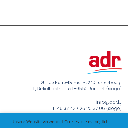
25, rue Notre-Dame L-2240 Luxembourg
11, Biirkelterstrooss L-6552 Berdorf (siège)
info@adr.lu
T: 46 37 42 / 26 20 37 06 (siège)
méindes bis freides 8:00 – 17:00
Unsere Website verwendet Cookies, die es möglich