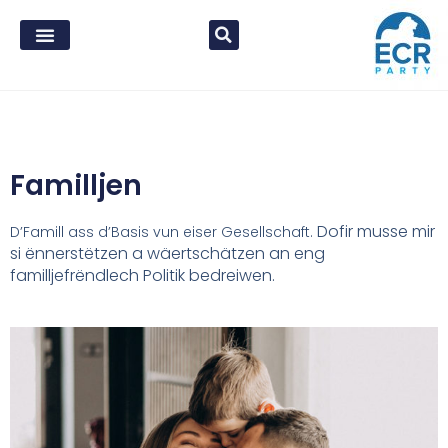
Familljen
Dofir musse mir
D’Famill ass d’Basis vun eiser Gesellschaft.
si ënnerstëtzen a
wäertschätzen an eng
familljefrëndlech
Politik bedreiwen.