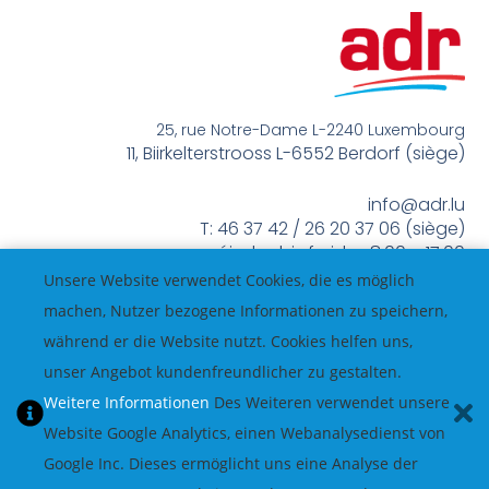
25, rue Notre-Dame L-2240 Luxembourg
11, Biirkelterstrooss L-6552 Berdorf (siège)
info@adr.lu
T: 46 37 42 / 26 20 37 06 (siège)
méindes bis freides 8:00 – 17:00
Unsere Website verwendet Cookies, die es möglich
machen, Nutzer bezogene Informationen zu speichern,
während er die Website nutzt. Cookies helfen uns,
unser Angebot kundenfreundlicher zu gestalten.
Weitere Informationen
Des Weiteren verwendet unsere
Website Google Analytics, einen Webanalysedienst von
Google Inc. Dieses ermöglicht uns eine Analyse der