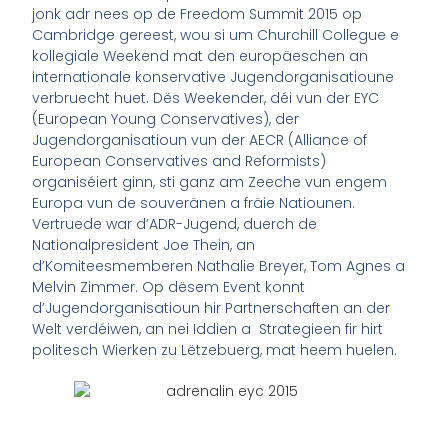
jonk adr nees op de Freedom Summit 2015 op
Cambridge gereest, wou si um Churchill Collegue e
kollegiale Weekend mat den europäeschen an
internationale konservative Jugendorganisatioune
verbruecht huet. Dës Weekender, déi vun der EYC
(European Young Conservatives), der
Jugendorganisatioun vun der AECR (Alliance of
European Conservatives and Reformists)
organiséiert ginn, sti ganz am Zeeche vun engem
Europa vun de souveränen a fräie Natiounen.
Vertruede war d’ADR-Jugend, duerch de
Nationalpresident Joe Thein, an
d’Komiteesmemberen Nathalie Breyer, Tom Agnes a
Melvin Zimmer. Op dësem Event konnt
d’Jugendorganisatioun hir Partnerschaften an der
Welt verdéiwen, an nei Iddien a Strategieen fir hirt
politesch Wierken zu Lëtzebuerg, mat heem huelen.