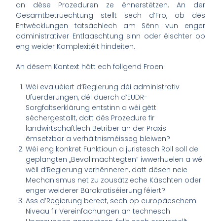
an dëse Prozeduren ze ënnerstëtzen. An der
Gesamtbetruechtung stellt sech d’Fro, ob dës
Entwécklungen tatsächlech am Sënn vun enger
administrativer Entlaaschtung sinn oder éischter op
eng weider Komplexitéit hindeiten.
An dësem Kontext hätt ech follgend Froen:
Wéi evaluéiert d’Regierung déi administrativ
Ufuerderungen, déi duerch d’EUDR-
Sorgfaltserklärung entstinn a wéi gëtt
séchergestallt, datt dës Prozedure fir
landwirtschaftlech Betriber an der Praxis
ëmsetzbar a verhältnisméisseg bleiwen?
Wéi eng konkret Funktioun a juristesch Roll soll de
geplangten „Bevollmächtegten“ iwwerhuelen a wéi
wëll d’Regierung verhënneren, datt dësen neie
Mechanismus net zu zousätzleche Käschten oder
enger weiderer Bürokratiséierung féiert?
Ass d’Regierung bereet, sech op europäeschem
Niveau fir Vereinfachungen an technesch