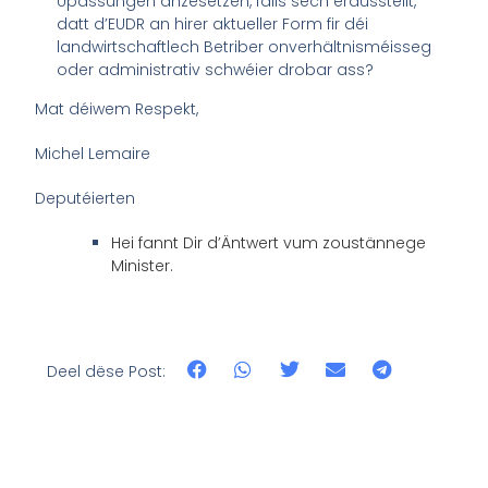
Upassungen anzesetzen, falls sech erausstellt,
datt d’EUDR an hirer aktueller Form fir déi
landwirtschaftlech Betriber onverhältnisméisseg
oder administrativ schwéier drobar ass?
Mat déiwem Respekt,
Michel Lemaire
Deputéierten
Hei fannt Dir d’Äntwert vum zoustännege
Minister.
Deel dëse Post: