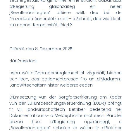
séchergestallt ka ginn. Hien ënnersträicht dobäi, datt
d’Regierung gläichzäiteg en neien
„Bevollmächtegten“ aféiere wëll, dee bei de
Prozeduren ënnerstëtze soll – e Schratt, dee wierklech
zu manner Komplexitéit féiert?
Cliärref, den 8. Dezember 2025
Här President,
esou wéi d’Chambersreglement et virgesäit, bieden
ech Iech, dës parlamentaresch Fro un d’Madamm
Landwirtschaftsminister weiderzeleeden.
D’Ëmsetzung vun der Sorgfaltserklärung am Kader
vun der EU-Entbëschungsveruerdnung (EUDR) bréngt
fir vill landwirtschaftlech Betriber bedeitend nei
Dokumentatiouns- a Meldepflichte mat sech. Parallel
dozou huet d’Regierung ugekënnegt, e
„Bevollmächtegten“ schafen ze wëllen, fir d’Betriber