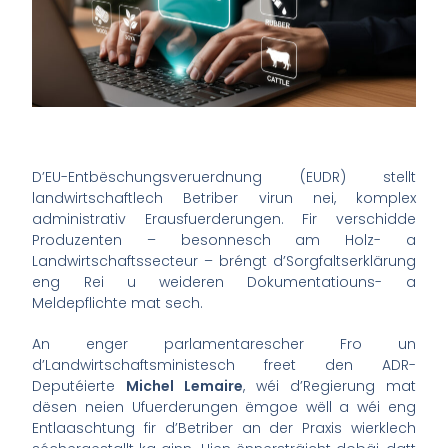
D’EU-Entbëschungsveruerdnung (EUDR) stellt
landwirtschaftlech Betriber virun nei, komplex
administrativ Erausfuerderungen. Fir verschidde
Produzenten – besonnesch am Holz- a
Landwirtschaftssecteur – bréngt d’Sorgfaltserklärung
eng Rei u weideren Dokumentatiouns- a
Meldepflichte mat sech.
An enger parlamentarescher Fro un
d’Landwirtschaftsministesch freet den ADR-
Deputéierte
Michel Lemaire
, wéi d’Regierung mat
dësen neien Ufuerderungen ëmgoe wëll a wéi eng
Entlaaschtung fir d’Betriber an der Praxis wierklech