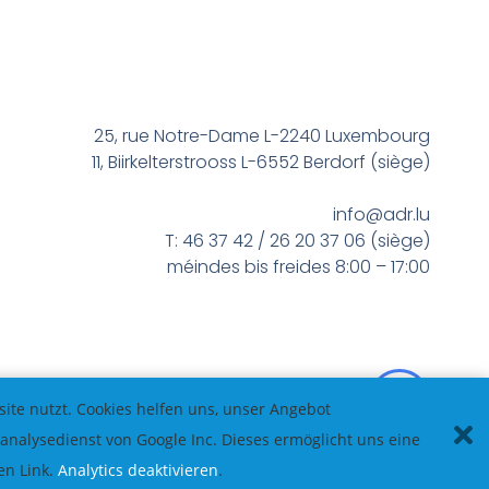
25, rue Notre-Dame L-2240 Luxembourg
11, Biirkelterstrooss L-6552 Berdorf (siège)
info@adr.lu
T: 46 37 42 / 26 20 37 06 (siège)
méindes bis freides 8:00 – 17:00
te nutzt. Cookies helfen uns, unser Angebot
nalysedienst von Google Inc. Dieses ermöglicht uns eine
en Link.
Analytics deaktivieren
.