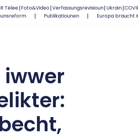
R Tëlee
Foto&Video
Verfassungsrevisioun
Ukrain
COVI
ounsreform
Publikatiounen
Europa braucht 
v iwwer
likter:
becht,