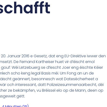
schafft
0. Januar 2016 e Gesetz, dat eng EU-Direktive iwwer den
setzt. De Fernand Kartheiser huet vir d’éischt emol
t gouf: Wéi Lëtzebuerg se d’lescht Joer eng éischte Kéier
mlech scho keng legal Basis méi. Um Fong an un de
 näischt geännert, besonnesch wat Datesécherheet a
 wär och interessant, datt Polizeizesummenaarbecht, déi
echer ze bekämpfen, vu Bréissel elo op de Mann, deen op
usgeweit gëtt.
 4 Minutten 05).