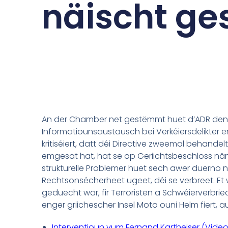
näischt ge
An der Chamber net gestëmmt huet d’ADR den 2
Informatiounsaustausch bei Verkéiersdelikter ëm
kritiséiert, datt déi Directive zweemol behandel
emgesat hat, hat se op Geriichtsbeschloss nä
strukturelle Problemer huet sech awer duerno
Rechtsonsécherheet ugeet, déi se verbreet. Et
geduecht war, fir Terroristen a Schwéierverbri
enger griichescher Insel Moto ouni Helm fiert, a
Interventioun vum Fernand Kartheiser (Video,