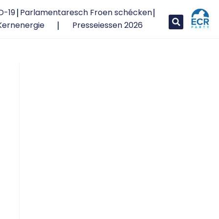
D-19
Parlamentaresch Froen schécken
Kernenergie
Presseiessen 2026