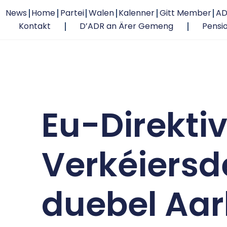
News
Home
Partei
Walen
Kalenner
Gitt Member
AD
Kontakt
D’ADR an Ärer Gemeng
Pensi
Eu-Direkti
Verkéiersde
duebel Aar