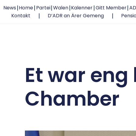
News
Home
Partei
Walen
Kalenner
Gitt Member
AD
Kontakt
D’ADR an Ärer Gemeng
Pensi
Et war eng 
Chamber