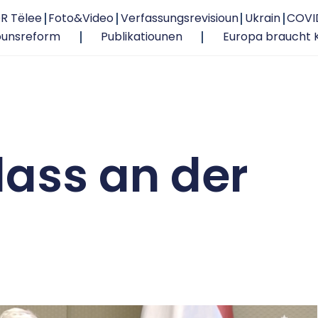
R Tëlee
Foto&Video
Verfassungsrevisioun
Ukrain
COVI
ounsreform
Publikatiounen
Europa braucht 
lass an der