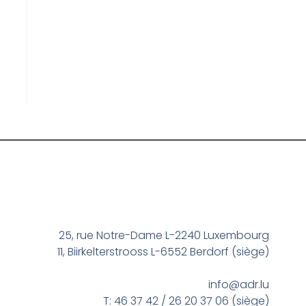
25, rue Notre-Dame L-2240 Luxembourg
11, Biirkelterstrooss L-6552 Berdorf (siège)
info@adr.lu
T: 46 37 42 / 26 20 37 06 (siège)