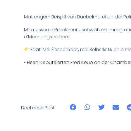
Mat engem Beispill vun Duebelmoral an der Polit
Mir mussen d’Problemer uschwätzen: Immigrati
d’Meenungsfräiheet.
Fazit: Méi Éierlechkeet, méi Selbstkritik an e
• Eisen Deputéierten Fred Keup an der Chamber
Deel dëse Post: