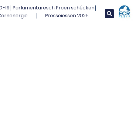
D-19
Parlamentaresch Froen schécken
Kernenergie
Presseiessen 2026