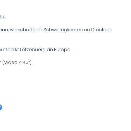
ik.
oun, wirtschaftlech Schwieregkeeten an Drock op
 méi staarkt Lëtzebuerg an Europa.
 (Video 4’45”).