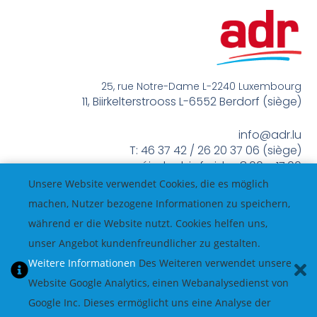
25, rue Notre-Dame L-2240 Luxembourg
11, Biirkelterstrooss L-6552 Berdorf (siège)
info@adr.lu
T: 46 37 42 / 26 20 37 06 (siège)
méindes bis freides 8:00 – 17:00
Unsere Website verwendet Cookies, die es möglich
machen, Nutzer bezogene Informationen zu speichern,
während er die Website nutzt. Cookies helfen uns,
unser Angebot kundenfreundlicher zu gestalten.
Weitere Informationen
Des Weiteren verwendet unsere
Website Google Analytics, einen Webanalysedienst von
Google Inc. Dieses ermöglicht uns eine Analyse der