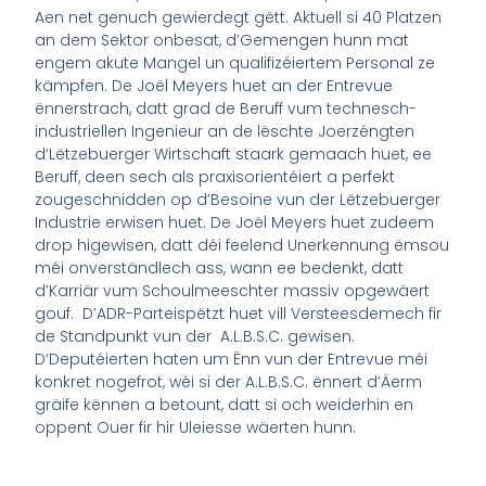
Aen net genuch gewierdegt gëtt. Aktuell si 40 Platzen
an dem Sektor onbesat, d’Gemengen hunn mat
engem akute Mangel un qualifizéiertem Personal ze
kämpfen. De Joël Meyers huet an der Entrevue
ënnerstrach, datt grad de Beruff vum technesch-
industriellen Ingenieur an de lëschte Joerzéngten
d‘Lëtzebuerger Wirtschaft staark gemaach huet, ee
Beruff, deen sech als praxisorientéiert a perfekt
zougeschnidden op d’Besoine vun der Lëtzebuerger
Industrie erwisen huet. De Joël Meyers huet zudeem
drop higewisen, datt déi feelend Unerkennung ëmsou
méi onverständlech ass, wann ee bedenkt, datt
d’Karriär vum Schoulmeeschter massiv opgewäert
gouf. D’ADR-Parteispëtzt huet vill Versteesdemech fir
de Standpunkt vun der A.L.B.S.C. gewisen.
D‘Deputéierten haten um Ënn vun der Entrevue méi
konkret nogefrot, wéi si der A.L.B.S.C. ënnert d’Äerm
gräife kënnen a betount, datt si och weiderhin en
oppent Ouer fir hir Uleiesse wäerten hunn.