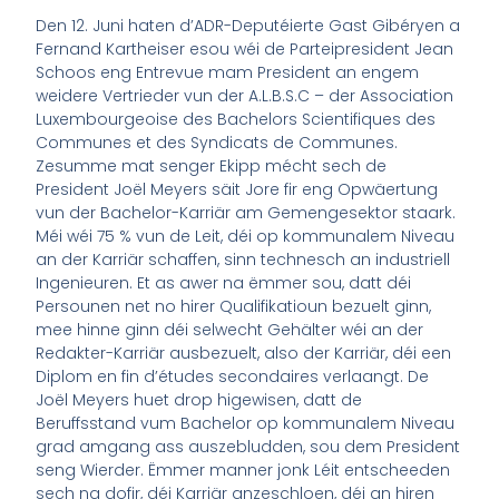
Den 12. Juni haten d’ADR-Deputéierte Gast Gibéryen a
Fernand Kartheiser esou wéi de Parteipresident Jean
Schoos eng Entrevue mam President an engem
weidere Vertrieder vun der A.L.B.S.C – der Association
Luxembourgeoise des Bachelors Scientifiques des
Communes et des Syndicats de Communes.
Zesumme mat senger Ekipp mécht sech de
President Joël Meyers säit Jore fir eng Opwäertung
vun der Bachelor-Karriär am Gemengesektor staark.
Méi wéi 75 % vun de Leit, déi op kommunalem Niveau
an der Karriär schaffen, sinn technesch an industriell
Ingenieuren. Et as awer na ëmmer sou, datt déi
Persounen net no hirer Qualifikatioun bezuelt ginn,
mee hinne ginn déi selwecht Gehälter wéi an der
Redakter-Karriär ausbezuelt, also der Karriär, déi een
Diplom en fin d’études secondaires verlaangt. De
Joël Meyers huet drop higewisen, datt de
Beruffsstand vum Bachelor op kommunalem Niveau
grad amgang ass auszebludden, sou dem President
seng Wierder. Ëmmer manner jonk Léit entscheeden
sech na dofir, déi Karriär anzeschloen, déi an hiren