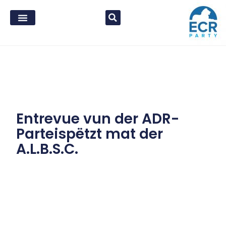
Entrevue vun der ADR-
Parteispëtzt mat der
A.L.B.S.C.