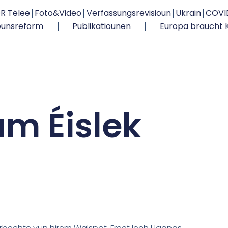
R Tëlee
Foto&Video
Verfassungsrevisioun
Ukrain
COVI
ounsreform
Publikatiounen
Europa braucht 
m Éislek