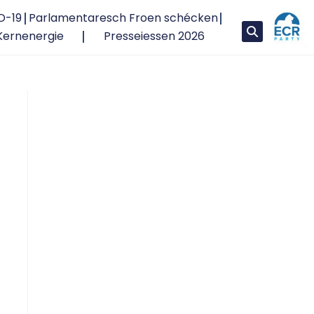
D-19
Parlamentaresch Froen schécken
Kernenergie
Presseiessen 2026