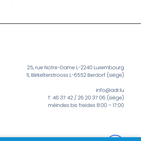
25, rue Notre-Dame L-2240 Luxembourg
11, Biirkelterstrooss L-6552 Berdorf (siège)
info@adr.lu
T: 46 37 42 / 26 20 37 06 (siège)
méindes bis freides 8:00 – 17:00