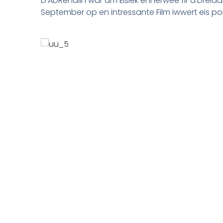
D’ADRenalin war am Éislek ënnerwee fir d’Dréia
September op en intressante Film iwwert eis po