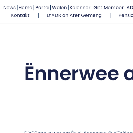
News
Home
Partei
Walen
Kalenner
Gitt Member
AD
Kontakt
D’ADR an Ärer Gemeng
Pensi
Ënnerwee a