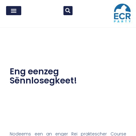
Eng eenzeg
Sënnlosegkeet!
Nodeems een an enger Rei praktescher Course