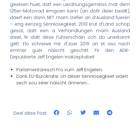
gewisen huet, datt een uerdnungsgeméiss mat dem
125er-Motorrad ëmgoen kann (an dofir deier bezillt),
däerf een dann NET mam Gefier an d’Ausland fueren
– eng eenzeg Sënnlosegkeet. 2013 krut d’Land schop
gesot, datt een a Verhandlungen mam Ausland
steet, fir datt dëse Führerschäin och do unerkannt
gëtt. Elo schreiwe mir d’Joer 2019 an et ass nach
ëmmer guer näischt geschitt: Fir den ADR-
Deputéierte Jeff Engelen inakzeptabel!
Parlamentaresch Fro vum Jeff Engelen.
Dank EU-Bürokratie: Un dëser Sënnlosegkeet wäert
sech sou séier näischt änneren…
Deel dëse Post: