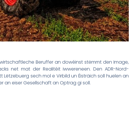
dwirtschaftleche Beruffer an dowéinst stëmmt den Image,
cks net mat der Realitéit iwwereneen. Den ADR-Nord-
 Lëtzebuerg sech mol e Virbild un Éisträich soll huelen an
an eiser Gesellschaft an Optrag gi soll.