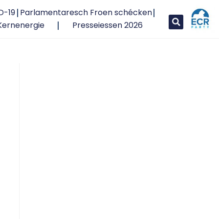
D-19
Parlamentaresch Froen schécken
Kernenergie
Presseiessen 2026