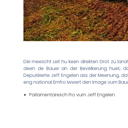
Déi meescht Leit hu keen direkten Drot zu lan
deen de Bauer an der Bevëlkerung huet, da
Deputéierte Jeff Engelen ass der Meenung, datt
eng national Ëmfro iwwert den Image vum Bauer 
Parlamentaresch Fro vum Jeff Engelen.