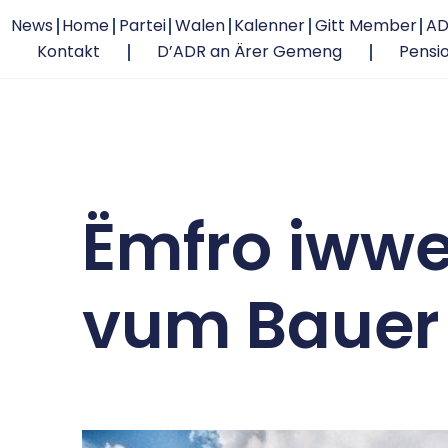
News
Home
Partei
Walen
Kalenner
Gitt Member
AD
Kontakt
D’ADR an Ärer Gemeng
Pensi
Ëmfro iwwe
vum Bauer 