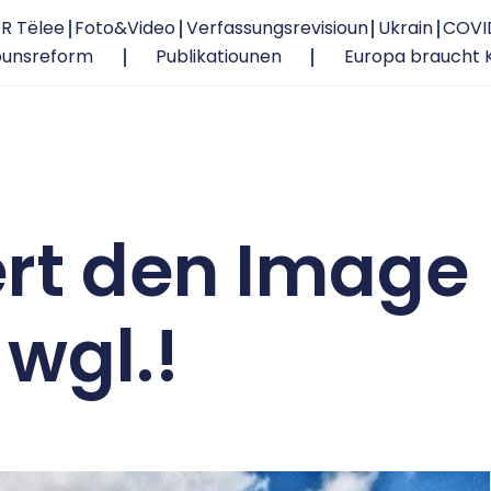
R Tëlee
Foto&Video
Verfassungsrevisioun
Ukrain
COVI
ounsreform
Publikatiounen
Europa braucht 
rt den Image
wgl.!