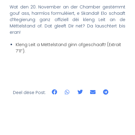
Wat den 20. November an der Chamber gestëmmt
gouf ass, harmlos formuléiert, e Skandal! Elo schaaft
d’Regierung ganz offiziell déi kleng Leit an de
Mëttelstand of. Dat gleeft Dir net? Da lauschtert bis
eran!
Kleng Leit a Mëttelstand ginn ofgeschaaft! (Extrait
7’11”).
Deel dëse Post: