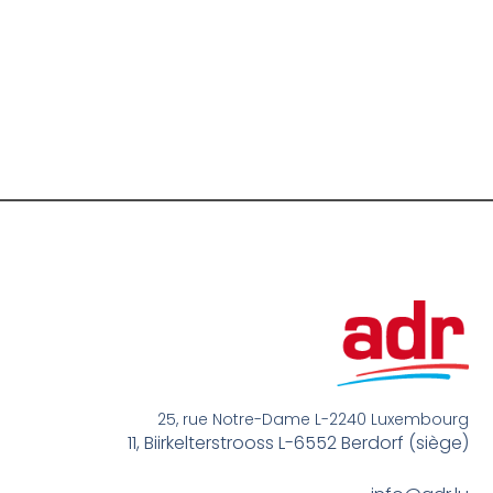
25, rue Notre-Dame L-2240 Luxembourg
11, Biirkelterstrooss L-6552 Berdorf (siège)