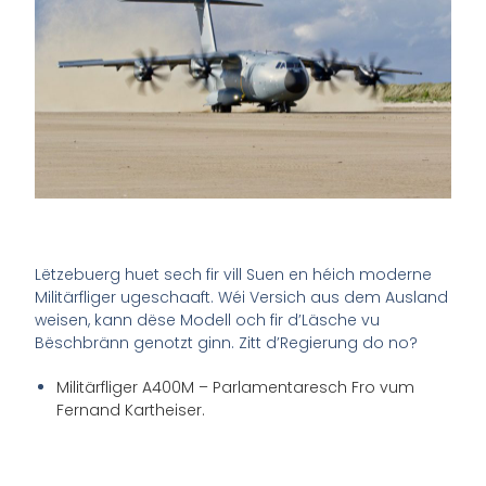
Lëtzebuerg huet sech fir vill Suen en héich moderne
Militärfliger ugeschaaft. Wéi Versich aus dem Ausland
weisen, kann dëse Modell och fir d’Läsche vu
Bëschbränn genotzt ginn. Zitt d’Regierung do no?
Militärfliger A400M – Parlamentaresch Fro vum
Fernand Kartheiser.