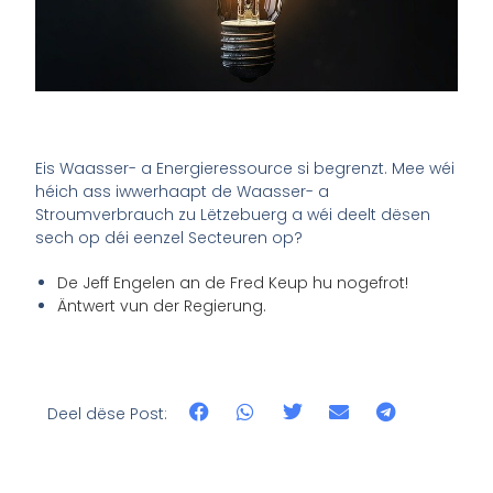
Eis Waasser- a Energieressource si begrenzt. Mee wéi
héich ass iwwerhaapt de Waasser- a
Stroumverbrauch zu Lëtzebuerg a wéi deelt dësen
sech op déi eenzel Secteuren op?
De Jeff Engelen an de Fred Keup hu nogefrot!
Äntwert vun der Regierung.
Deel dëse Post: