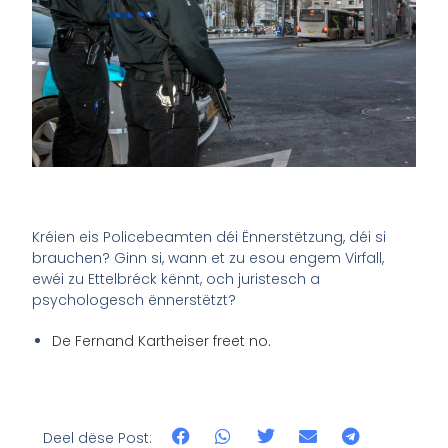
Kréien eis Policebeamten déi Ënnerstëtzung, déi si
brauchen? Ginn si, wann et zu esou engem Virfall,
ewéi zu Ettelbréck kënnt, och juristesch a
psychologesch ënnerstëtzt?
De Fernand Kartheiser freet no.
Deel dëse Post: