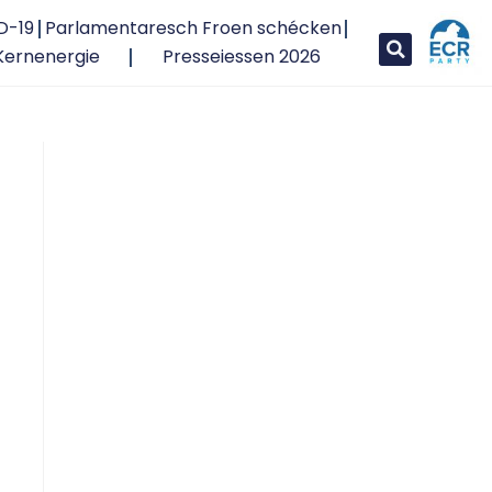
D-19
Parlamentaresch Froen schécken
Kernenergie
Presseiessen 2026