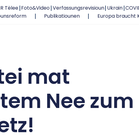
R Tëlee
Foto&Video
Verfassungsrevisioun
Ukrain
COVI
ounsreform
Publikatiounen
Europa braucht 
tei mat
tem Nee zum
etz!