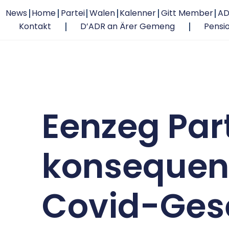
News
Home
Partei
Walen
Kalenner
Gitt Member
AD
Kontakt
D’ADR an Ärer Gemeng
Pensi
Eenzeg Par
konsequen
Covid-Ges