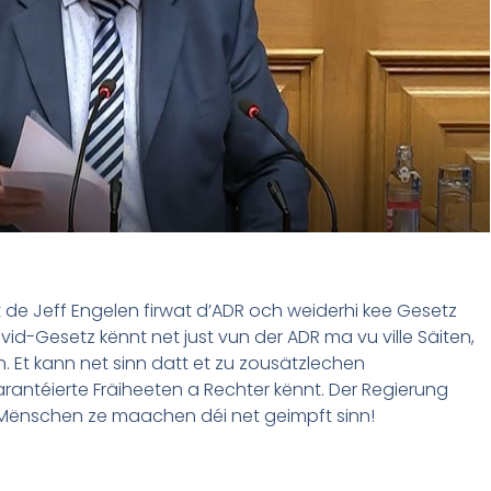
de Jeff Engelen firwat d’ADR och weiderhi kee Gesetz
vid-Gesetz kënnt net just vun der ADR ma vu ville Säiten,
 Et kann net sinn datt et zu zousätzlechen
antéierte Fräiheeten a Rechter kënnt. Der Regierung
i Mënschen ze maachen déi net geimpft sinn!