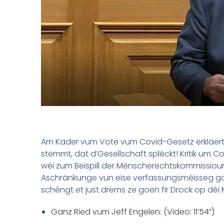
Am Kader vum Vote vum Covid-Gesetz erkläert 
stëmmt, dat d’Gesellschaft spléckt! Kritik um Co
wéi zum Beispill der Mënscherechtskommissioun.
Aschränkunge vun eise verfassungsméisseg gar
schéngt et just drems ze goen fir Drock op dé
Ganz Ried vum Jeff Engelen: (Video: 11’54”)