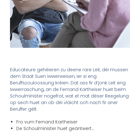
Educateure gehéieren zu deene rare Leit, déi mussen
dem Staat Suen iwwerweisen, ier si eng
Beruffszouloossung kréien. Dat ass fir d’jonk Leit eng
Iwwerraschung, an de Fernand Kartheiser huet beim
Schoulminister nogefrot, wat et mat dëser Reegelung
op sech huet an ob déi vläicht och nach fir aner
Beruffer gëlt.
Fro vum Fernand Kartheiser
De Schoulminister huet geäntwert…