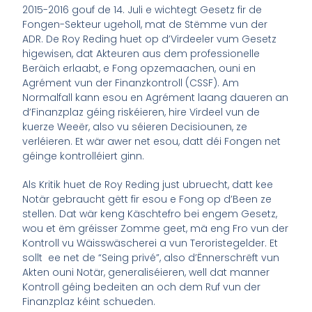
2015-2016 gouf de 14. Juli e wichtegt Gesetz fir de
Fongen-Sekteur ugeholl, mat de Stëmme vun der
ADR. De Roy Reding huet op d’Virdeeler vum Gesetz
higewisen, dat Akteuren aus dem professionelle
Beräich erlaabt, e Fong opzemaachen, ouni en
Agrément vun der Finanzkontroll (CSSF). Am
Normalfall kann esou en Agrément laang daueren an
d’Finanzplaz géing riskéieren, hire Virdeel vun de
kuerze Weeër, also vu séieren Decisiounen, ze
verléieren. Et wär awer net esou, datt déi Fongen net
géinge kontrolléiert ginn.
Als Kritik huet de Roy Reding just ubruecht, datt kee
Notär gebraucht gëtt fir esou e Fong op d’Been ze
stellen. Dat wär keng Käschtefro bei engem Gesetz,
wou et ëm gréisser Zomme geet, mä eng Fro vun der
Kontroll vu Wäisswäscherei a vun Teroristegelder. Et
sollt ee net de “Seing privé”, also d’Ënnerschrëft vun
Akten ouni Notär, generaliséieren, well dat manner
Kontroll géing bedeiten an och dem Ruf vun der
Finanzplaz kéint schueden.