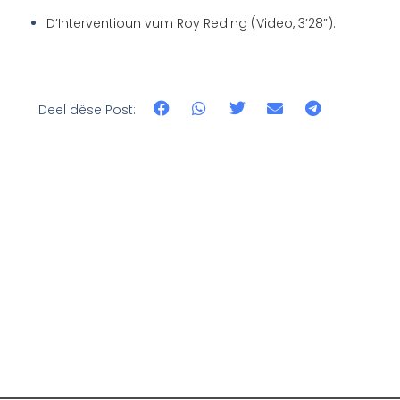
D’Interventioun vum Roy Reding (Video, 3’28”).
Deel dëse Post: